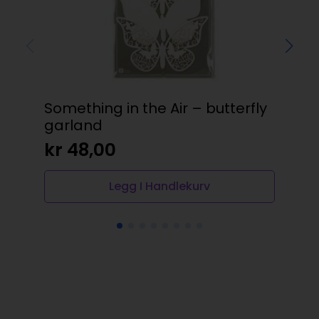
Something in the Air – butterfly
Se
garland
kr
Op
N
kr
48,00
pr
pr
va
er:
Legg I Handlekurv
kr
kr