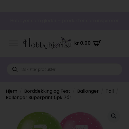
Hobbyer som gleder – produkter som inspirerer
kr
0,00
Products
search
Hjem
Borddekking og Fest
Ballonger
Tall
Ballonger Superprint 5pk 7år