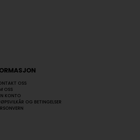
FORMASJON
ONTAKT OSS
M OSS
IN KONTO
JØPSVILKÅR OG BETINGELSER
ERSONVERN