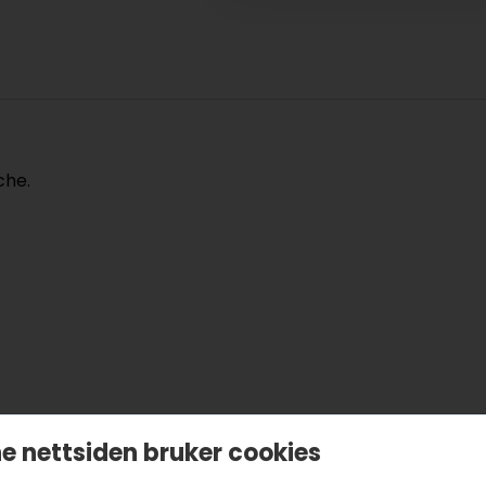
che.
e nettsiden bruker cookies
radert fargelegging, uendelige fargekombinasjoner.
apir, kartong, lerret, osv.