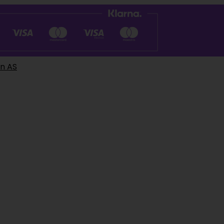
en AS