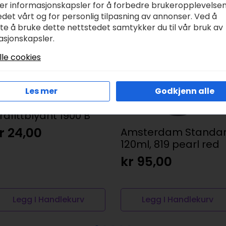
ker informasjonskapsler for å forbedre brukeropplevelse
det vårt og for personlig tilpasning av annonser. Ved å
tte å bruke dette nettstedet samtykker du til vår bruk av
asjonskapsler.
lle cookies
Les mer
Godkjenn alle
oh-i-Noor
rafittblyant 1900 B
r
24,00
Amsterdam Standa
120ml, 819 pearl red
kr
95,00
Legg I Handlekurv
Legg I Handlekurv