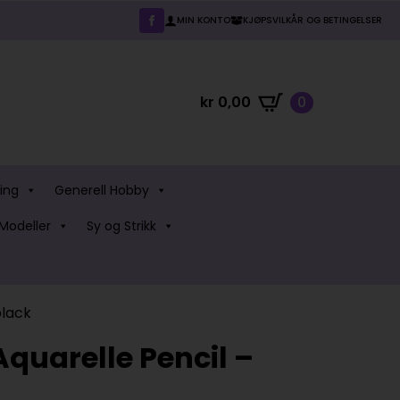
MIN KONTO
KJØPSVILKÅR OG BETINGELSER
kr
0,00
0
ing
Generell Hobby
Modeller
Sy og Strikk
black
uarelle Pencil –