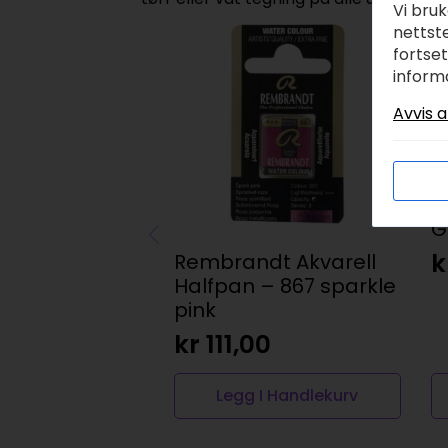
Vi bru
nettste
fortse
inform
Avvis a
K
G
k
Rembrandt Akvarell
Halfpan – 867 sparkle
pink
kr
111,00
Legg I Handlekurv