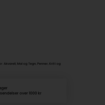
er:
Akvarell
,
Mal og Tegn
,
Penner, Kritt og
ager
rsendelser over 1000 kr