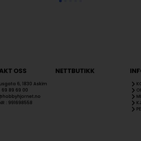
AKT OSS
NETTBUTIKK
IN
sgata 6, 1830 Askim
K
 69 89 69 00
O
@hobbyhjornet.no
M
R : 991698558
K
P