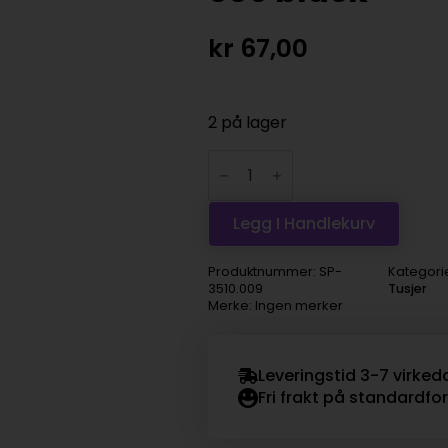
kr
67,00
2 på lager
CdA
MUSEUM
Aquarelle
Pencil
-
Legg I Handlekurv
009
black
antall
Produktnummer:
SP-
Kategori
3510.009
Tusjer
Merke: Ingen merker
Leveringstid 3-7 virked
Fri frakt på standardfo