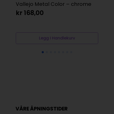
Vallejo Metal Color – chrome
Wa
Pat
kr
168,00
kr
Legg I Handlekurv
VÅRE ÅPNINGSTIDER