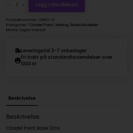
Paint
Legg I Handlekurv
Base
-
Waaagh
Produktnummer:
GW21-13
Flesh
Kategorier:
Citadel Paint
,
Maling
,
Skala Modeller
(orkhide)
Merke: Ingen merker
antall
Leveringstid 3-7 virkedager
Fri frakt på standardforsendelser over
1000 kr
Beskrivelse
Beskrivelse
Citadel Paint Base 12ml.