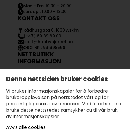
Man - Fre: 10.00 - 20.00
Lørdag : 10.00 - 18.00
KONTAKT OSS
Rådhusgata 6, 1830 Askim
(+47) 69 89 69 00
post@hobbyhjornet.no
ORG NR : 991698558
NETTBUTIKK
INFORMASJON
KONTAKT OSS
Denne nettsiden bruker cookies
OM OSS
MIN KONTO
Vi bruker informasjonskapsler for å forbedre
KJØPSVILKÅR OG BETINGELSER
PERSONVERN
brukeropplevelsen på nettstedet vårt og for
personlig tilpasning av annonser. Ved å fortsette å
bruke dette nettstedet samtykker du til vår bruk
av informasjonskapsler.
Avvis alle cookies