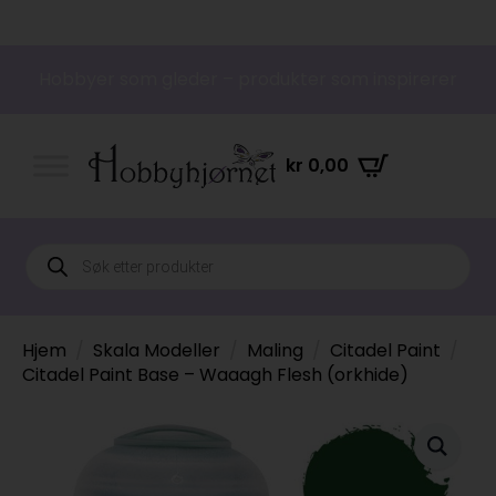
Hobbyer som gleder – produkter som inspirerer
kr
0,00
Products
search
Hjem
Skala Modeller
Maling
Citadel Paint
Citadel Paint Base – Waaagh Flesh (orkhide)