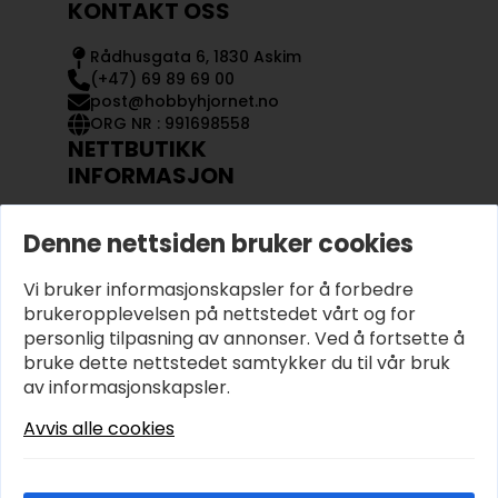
KONTAKT OSS
Rådhusgata 6, 1830 Askim
(+47) 69 89 69 00
post@hobbyhjornet.no
ORG NR : 991698558
NETTBUTIKK
INFORMASJON
KONTAKT OSS
Denne nettsiden bruker cookies
OM OSS
MIN KONTO
Vi bruker informasjonskapsler for å forbedre
KJØPSVILKÅR OG BETINGELSER
PERSONVERN
brukeropplevelsen på nettstedet vårt og for
personlig tilpasning av annonser. Ved å fortsette å
bruke dette nettstedet samtykker du til vår bruk
av informasjonskapsler.
Avvis alle cookies