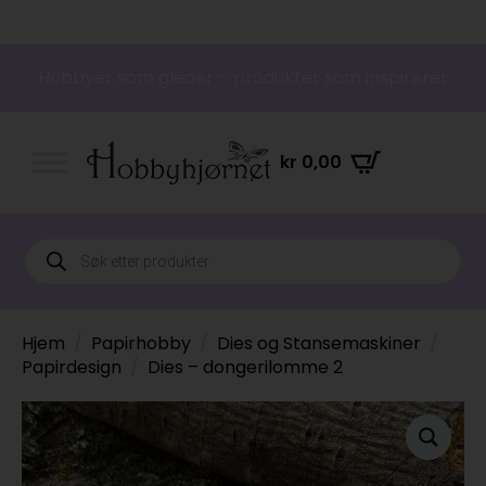
Hobbyer som gleder – produkter som inspirerer
kr
0,00
Products
search
Hjem
Papirhobby
Dies og Stansemaskiner
Papirdesign
Dies – dongerilomme 2