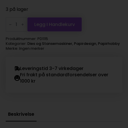
3 på lager
Dies
-
Legg I Handlekurv
dongerilomme
2
antall
Produktnummer:
PD1115
Kategorier:
Dies og Stansemaskiner
,
Papirdesign
,
Papirhobby
Merke: Ingen merker
Leveringstid 3-7 virkedager
Fri frakt på standardforsendelser over
1000 kr
Beskrivelse