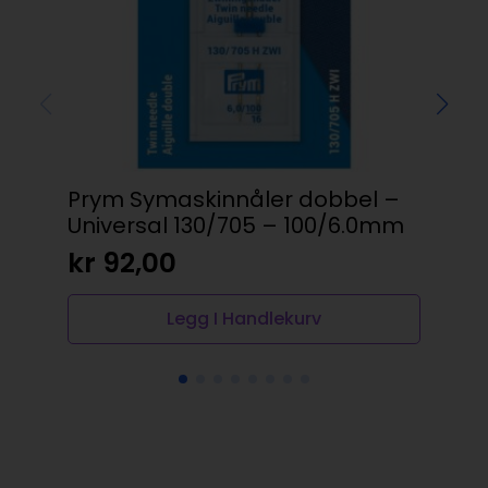
Prym Symaskinnåler dobbel –
Vik
Universal 130/705 – 100/6.0mm
No
kr
92,00
kr
Legg I Handlekurv