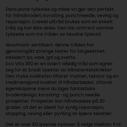
Dens jevne tykkelse og milde vri gjør den perfekt
for håndbroderi, korssting, punchneedle, veving og
reparasjon. Crewel ulltråd brukes som en enkelt
tråd, og kan ikke deles. Den har omtrent samme
tykkelse som tre tråder av Mouliné Spécial.
Woolmark-sertifisert: denne tråden har
gjennomgått strenge tester for fargeekthet,
inkludert lys, vask, gni og svette.
Eco Vita 360 er en svært allsidig tråd som egner
seg for et bredt spekter av håndverksteknikker.
Den myke kvaliteten tilfører mykhet, tekstur og en
tredimensjonal kvalitet til håndarbeidet. Utforsk
egenskapene mens du lager fantastiske
broderidesign, korssting- og punch needle
prosjekter. Prosjekter kan håndvaskes på 30
grader, så det er ideelt for synlig reparasjon,
stopping, veving eller pynting av kjære tekstiler.
Det er over 60 lysende nyanser å velge mellom. Fra