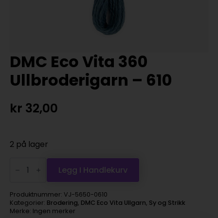
DMC Eco Vita 360
Ullbroderigarn – 610
kr
32,00
2 på lager
DMC
Eco
Legg I Handlekurv
Vita
360
Ullbroderigarn
Produktnummer:
VJ-5650-0610
-
Kategorier:
Brodering
,
DMC Eco Vita Ullgarn
,
Sy og Strikk
610
Merke: Ingen merker
antall