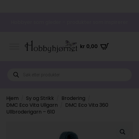
Hobbyer som gleder – produkter som inspirerer
kr
0,00
Products
search
Hjem
Sy og Strikk
Brodering
DMC Eco Vita Ullgarn
DMC Eco Vita 360
Ullbroderigarn – 610