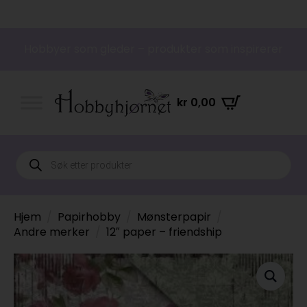
Hobbyer som gleder – produkter som inspirerer
kr
0,00
Products
search
Hjem
Papirhobby
Mønsterpapir
Andre merker
12″ paper – friendship