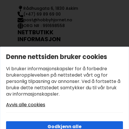
Rådhusgata 6, 1830 Askim
(+47) 69 89 69 00
post@hobbyhjornet.no
ORG NR : 991698558
NETTBUTIKK
INFORMASJON
KONTAKT OSS
Denne nettsiden bruker cookies
OM OSS
MIN KONTO
Vi bruker informasjonskapsler for å forbedre
KJØPSVILKÅR OG BETINGELSER
PERSONVERN
brukeropplevelsen på nettstedet vårt og for
personlig tilpasning av annonser. Ved å fortsette å
bruke dette nettstedet samtykker du til vår bruk
av informasjonskapsler.
Avvis alle cookies
Godkjenn alle