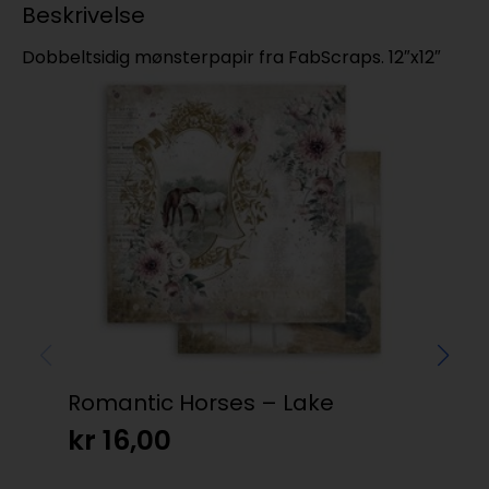
Beskrivelse
Dobbeltsidig mønsterpapir fra FabScraps. 12″x12″
T
Romantic Horses – Lake
kr
16,00
Cr
Hea