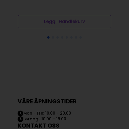
kr
Op
N
pr
pr
Legg I Handlekurv
va
er:
kr
kr
VÅRE ÅPNINGSTIDER
Man - Fre: 10.00 - 20.00
Lørdag : 10.00 - 18.00
KONTAKT OSS