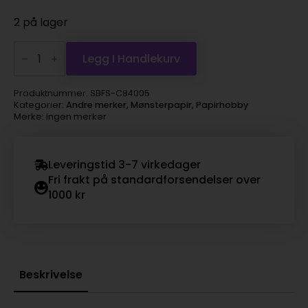
2 på lager
12"
paper
Legg I Handlekurv
-
friendship
antall
Produktnummer:
SBFS-C84005
Kategorier:
Andre merker
,
Mønsterpapir
,
Papirhobby
Merke: Ingen merker
Leveringstid 3-7 virkedager
Fri frakt på standardforsendelser over
1000 kr
Beskrivelse