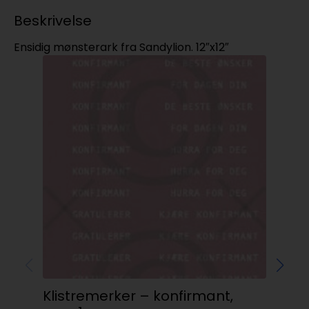
Beskrivelse
Ensidig mønsterark fra Sandylion. 12″x12″
Ro
Ho
Klistremerker – konfirmant,
kr