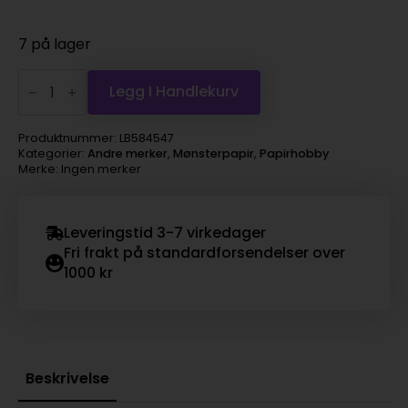
pris
pris
var:
er:
7 på lager
kr 8,00.
kr 4,00.
12"
papir
Legg I Handlekurv
rodeo
antall
Produktnummer:
LB584547
Kategorier:
Andre merker
,
Mønsterpapir
,
Papirhobby
Merke: Ingen merker
Leveringstid 3-7 virkedager
Fri frakt på standardforsendelser over
1000 kr
Beskrivelse