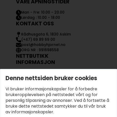
VÅRE ÅPNINGSTIDER
Man - Fre: 10.00 - 20.00
Lørdag : 10.00 - 18.00
KONTAKT OSS
Rådhusgata 6, 1830 Askim
(+47) 69 89 69 00
post@hobbyhjornet.no
ORG NR : 991698558
NETTBUTIKK
INFORMASJON
KONTAKT OSS
Denne nettsiden bruker cookies
OM OSS
MIN KONTO
Vi bruker informasjonskapsler for å forbedre
KJØPSVILKÅR OG BETINGELSER
PERSONVERN
brukeropplevelsen på nettstedet vårt og for
personlig tilpasning av annonser. Ved å fortsette å
bruke dette nettstedet samtykker du til vår bruk
av informasjonskapsler.