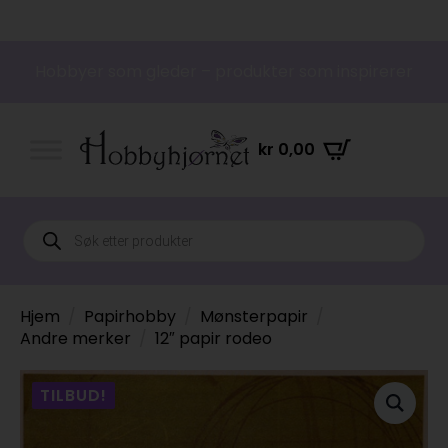
Hobbyer som gleder – produkter som inspirerer
kr
0,00
Products
search
Hjem
Papirhobby
Mønsterpapir
Andre merker
12″ papir rodeo
TILBUD!