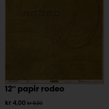
12″ papir rodeo
kr
4,00
kr
8,00
Opprinnelig
Nåværende