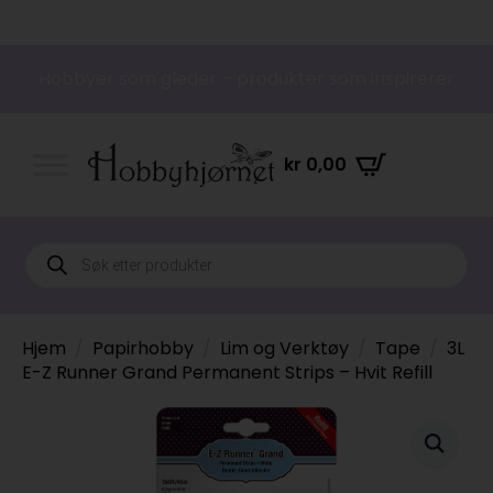
Hobbyer som gleder – produkter som inspirerer
kr
0,00
Products
search
Hjem
Papirhobby
Lim og Verktøy
Tape
3L
E-Z Runner Grand Permanent Strips – Hvit Refill