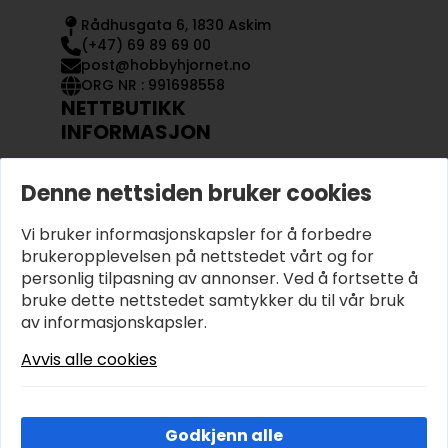
Rådhusgata 6, 1830 Askim
(+47) 69 89 69 00
post@hobbyhjornet.no
ORG NR : 991698558
NETTBUTIKK
INFORMASJON
KONTAKT OSS
Denne nettsiden bruker cookies
OM OSS
MIN KONTO
Vi bruker informasjonskapsler for å forbedre
KJØPSVILKÅR OG BETINGELSER
PERSONVERN
brukeropplevelsen på nettstedet vårt og for
personlig tilpasning av annonser. Ved å fortsette å
bruke dette nettstedet samtykker du til vår bruk
av informasjonskapsler.
Avvis alle cookies
Godkjenn alle