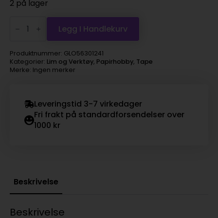
2 på lager
3L
E-
Legg I Handlekurv
Z
Runner
Grand
Produktnummer:
GLO56301241
Permanent
Kategorier:
Lim og Verktøy
,
Papirhobby
,
Tape
Strips
Merke: Ingen merker
–
Hvit
Refill
antall
Leveringstid 3-7 virkedager
Fri frakt på standardforsendelser over
1000 kr
Beskrivelse
Beskrivelse