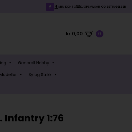
MIN KONTO
KJØPSVILKÅR OG BETINGELSER
kr
0,00
0
ing
Generell Hobby
Modeller
Sy og Strikk
. Infantry 1:76