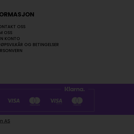
FORMASJON
ONTAKT OSS
M OSS
IN KONTO
JØPSVILKÅR OG BETINGELSER
ERSONVERN
en AS