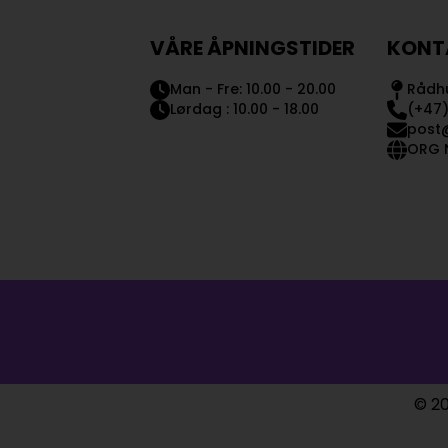
VÅRE ÅPNINGSTIDER
KONT
Man - Fre: 10.00 - 20.00
Rådhu
Lørdag : 10.00 - 18.00
(+47)
post
ORG N
© 20