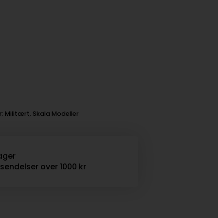
r:
Militært
,
Skala Modeller
ager
rsendelser over 1000 kr