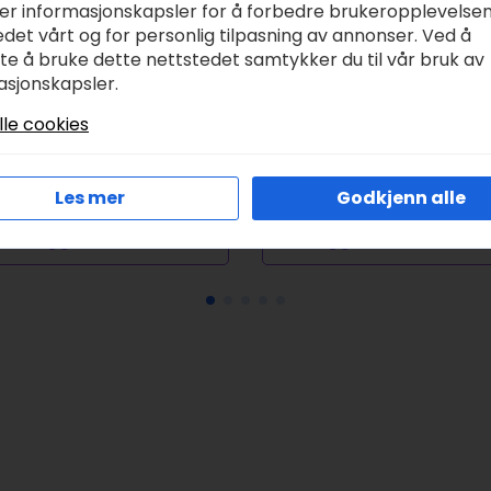
ker informasjonskapsler for å forbedre brukeropplevelse
det vårt og for personlig tilpasning av annonser. Ved å
tte å bruke dette nettstedet samtykker du til vår bruk av
asjonskapsler.
allejo Diorama FX –
Airfix Douglas A-4B/
rid Yellow 0.1-0.6mm
Skyhawk 1:72
lle cookies
5ml
kr
438,00
r
79,00
Les mer
Godkjenn alle
Legg I Handlekurv
Legg I Handlekurv