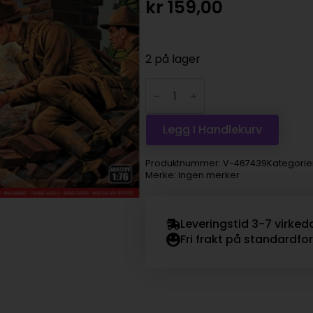
kr
159,00
2 på lager
Airfix
WWII
U.S.
Infantry
1:76
Legg I Handlekurv
antall
Produktnummer:
V-467439
Kategorie
Merke: Ingen merker
Leveringstid 3-7 virked
Fri frakt på standardfo