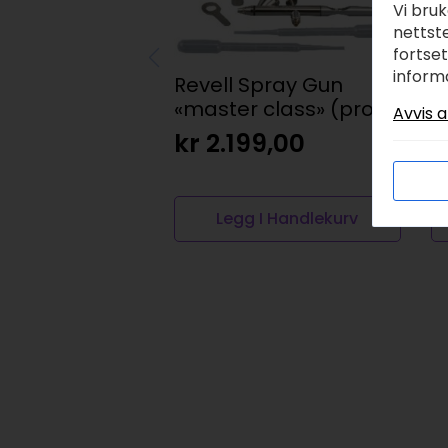
Vi bru
nettste
fortse
inform
Revell Spray Gun
V
«master class» (prof)
A
Avvis a
3
kr
2.199,00
k
Legg I Handlekurv