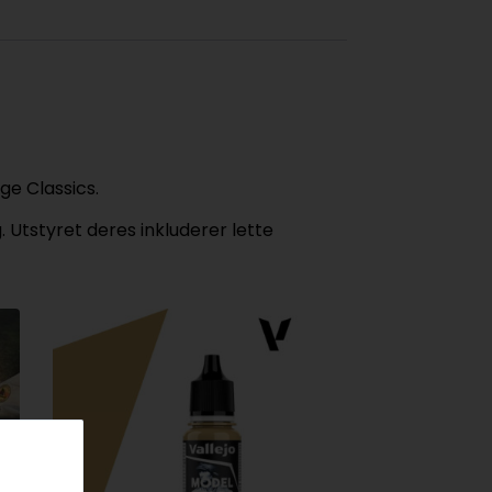
ge Classics.
 Utstyret deres inkluderer lette