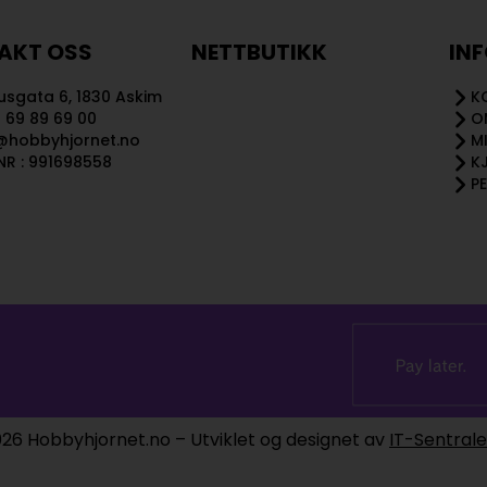
AKT OSS
NETTBUTIKK
IN
sgata 6, 1830 Askim
K
 69 89 69 00
O
@hobbyhjornet.no
M
R : 991698558
K
P
26 Hobbyhjornet.no – Utviklet og designet av
IT-Sentral