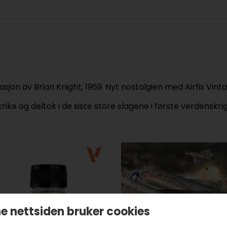
asjon av Brian Knight, 1969. Nyt nostalgien med Airfix Vinta
 og deltok i de siste store slagene i første verdenskrig.
e nettsiden bruker cookies