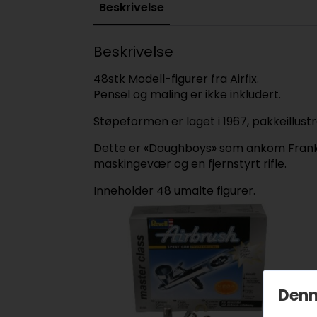
Beskrivelse
Beskrivelse
48stk Modell-figurer fra Airfix.
Pensel og maling er ikke inkludert.
Støpeformen er laget i 1967, pakkeillustr
Dette er «Doughboys» som ankom Frankrike
maskingevær og en fjernstyrt rifle.
Inneholder 48 umalte figurer.
Denn