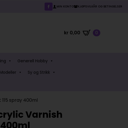
MIN KONTO
KJØPSVILKÅR OG BETINGELSER
kr
0,00
0
ing
Generell Hobby
Modeller
Sy og Strikk
 115 spray 400ml
ylic Varnish
y 400ml