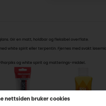
lans. Gir en matt, holdbar og fleksibel overflate.
ed white spirit eller terpentin. Fjernes med svakt løsemi
lharpiks og white spirit og matterings-middel..
e nettsiden bruker cookies