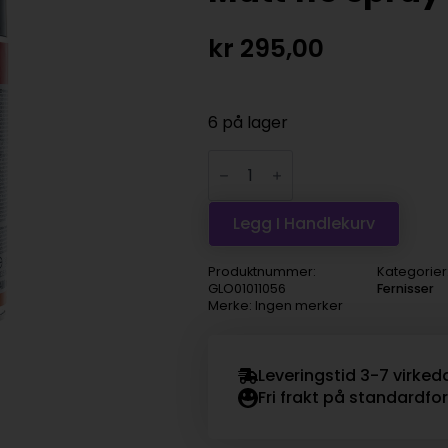
kr
295,00
6 på lager
Amsterdam
Acrylic
Varnish
Matt
115
Legg I Handlekurv
spray
400ml
antall
Produktnummer:
Kategorier
GLO01011056
Fernisser
Merke: Ingen merker
Leveringstid 3-7 virked
Fri frakt på standardfo