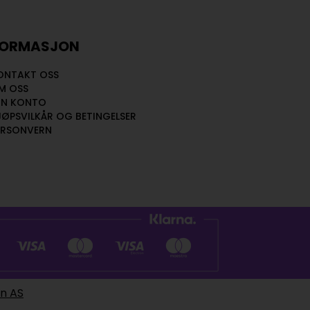
FORMASJON
ONTAKT OSS
M OSS
IN KONTO
JØPSVILKÅR OG BETINGELSER
ERSONVERN
en AS