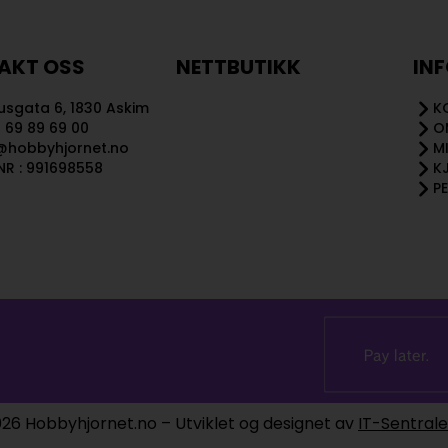
AKT OSS
NETTBUTIKK
IN
sgata 6, 1830 Askim
K
 69 89 69 00
O
@hobbyhjornet.no
M
R : 991698558
K
P
26 Hobbyhjornet.no – Utviklet og designet av
IT-Sentral