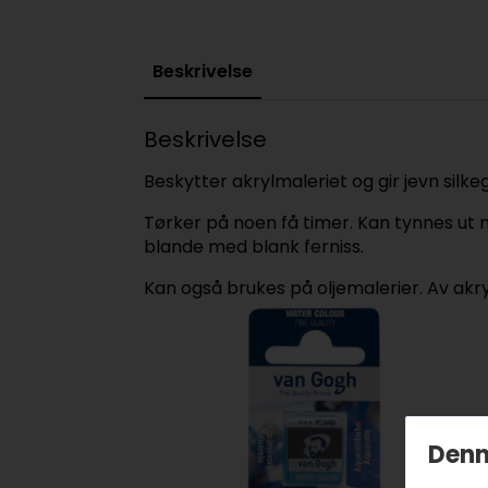
Beskrivelse
Beskrivelse
Beskytter akrylmaleriet og gir jevn silkeg
Tørker på noen få timer. Kan tynnes ut m
blande med blank ferniss.
Kan også brukes på oljemalerier. Av akry
Denn