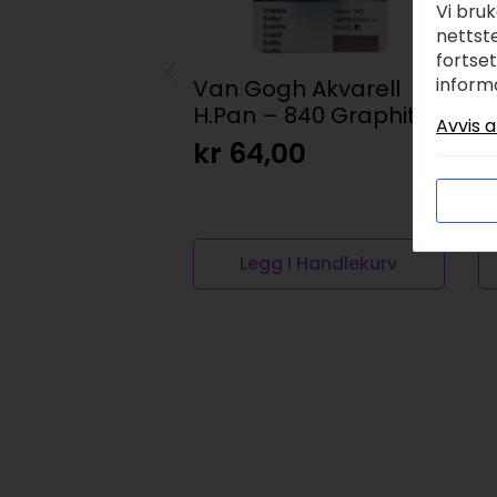
Vi bru
nettste
fortse
inform
Van Gogh Akvarell
A
H.Pan – 840 Graphite
1
Avvis a
kr
64,00
k
Legg I Handlekurv