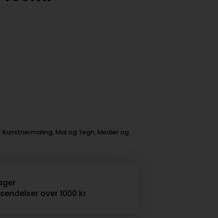
:
Kunstnermaling
,
Mal og Tegn
,
Medier og
ager
rsendelser over 1000 kr