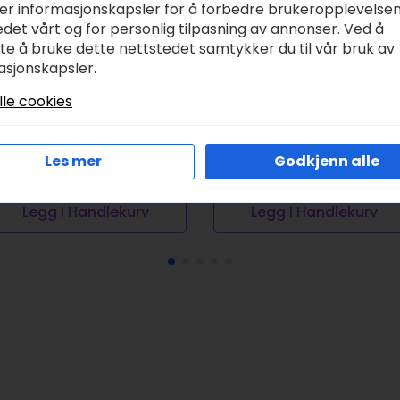
ker informasjonskapsler for å forbedre brukeropplevelse
det vårt og for personlig tilpasning av annonser. Ved å
tte å bruke dette nettstedet samtykker du til vår bruk av
asjonskapsler.
msterdam Standard
Rit DyeMore
20ml, 817 pearl white
Tekstilfarge 207ml –
lle cookies
Daffodil Yellow – KU
r
95,00
HÅNDVASK
Les mer
Godkjenn alle
kr
114,00
Legg I Handlekurv
Legg I Handlekurv