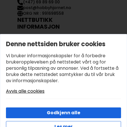
(+47) 69 89 69 00
post@hobbyhjornet.no
ORG NR : 991698558
NETTBUTIKK
INFORMASJON
KONTAKT OSS
Denne nettsiden bruker cookies
OM OSS
MIN KONTO
Vi bruker informasjonskapsler for å forbedre
KJØPSVILKÅR OG BETINGELSER
PERSONVERN
brukeropplevelsen på nettstedet vårt og for
personlig tilpasning av annonser. Ved å fortsette å
bruke dette nettstedet samtykker du til vår bruk
av informasjonskapsler.
Avvis alle cookies
Godkjenn alle
Les mer