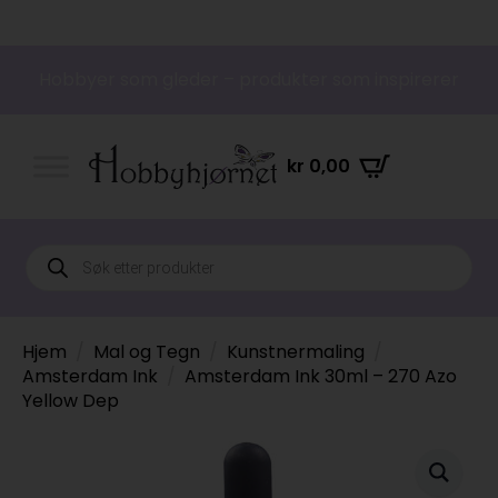
Hobbyer som gleder – produkter som inspirerer
kr
0,00
Products
search
Hjem
Mal og Tegn
Kunstnermaling
Amsterdam Ink
Amsterdam Ink 30ml – 270 Azo
Yellow Dep