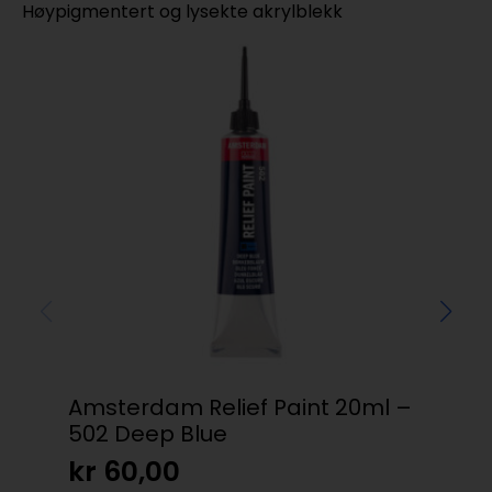
Høypigmentert og lysekte akrylblekk
Amsterdam Relief Paint 20ml –
Rit
502 Deep Blue
– 
kr
60,00
kr