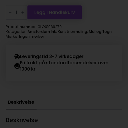
Amsterdam
Ink
Legg I Handlekurv
30ml
-
270
Produktnummer:
GLO01039270
Azo
Kategorier:
Amsterdam Ink
,
Kunstnermaling
,
Mal og Tegn
Yellow
Merke: Ingen merker
Dep
antall
Leveringstid 3-7 virkedager
Fri frakt på standardforsendelser over
1000 kr
Beskrivelse
Beskrivelse