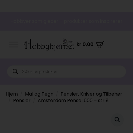
Hobbyer som gleder – produkter som inspirerer
kr
0,00
Products
search
Hjem
Mal og Tegn
Pensler, Kniver og Tilbehør
Pensler
Amsterdam Pensel 600 – str 8