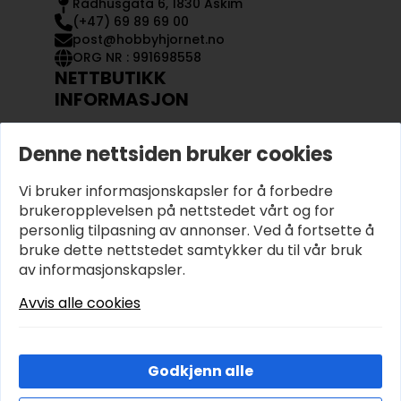
Rådhusgata 6, 1830 Askim
(+47) 69 89 69 00
post@hobbyhjornet.no
ORG NR : 991698558
NETTBUTIKK
INFORMASJON
KONTAKT OSS
Denne nettsiden bruker cookies
OM OSS
MIN KONTO
Vi bruker informasjonskapsler for å forbedre
KJØPSVILKÅR OG BETINGELSER
PERSONVERN
brukeropplevelsen på nettstedet vårt og for
personlig tilpasning av annonser. Ved å fortsette å
bruke dette nettstedet samtykker du til vår bruk
av informasjonskapsler.
Avvis alle cookies
Godkjenn alle