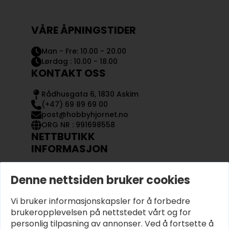
VÅRE ÅPNINGSTIDER
Man - Fre: 10.00 - 20.00
Lørdag : 10.00 - 18.00
KONTAKT OSS
Rådhusgata 6, 1830 Askim
(+47) 69 89 69 00
post@hobbyhjornet.no
ORG NR : 991698558
NETTBUTIKK
INFORMASJON
KONTAKT OSS
Denne nettsiden bruker cookies
OM OSS
MIN KONTO
Vi bruker informasjonskapsler for å forbedre
KJØPSVILKÅR OG BETINGELSER
PERSONVERN
brukeropplevelsen på nettstedet vårt og for
personlig tilpasning av annonser. Ved å fortsette å