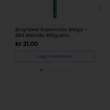
Bruynzeel Supercolor Mega –
Ma
984 Metallic Blågrønn
15
kr
21,00
kr
Legg I Handlekurv