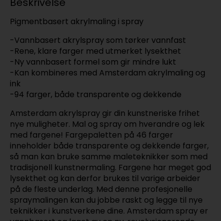
Beskrivelse
Pigmentbasert akrylmaling i spray
-Vannbasert akrylspray som tørker vannfast
-Rene, klare farger med utmerket lysekthet
-Ny vannbasert formel som gir mindre lukt
-Kan kombineres med Amsterdam akrylmaling og
ink
-94 farger, både transparente og dekkende
Amsterdam akrylspray gir din kunstneriske frihet
nye muligheter. Mal og spray om hverandre og lek
med fargene! Fargepaletten på 46 farger
inneholder både transparente og dekkende farger,
så man kan bruke samme maleteknikker som med
tradisjonell kunstnermaling. Fargene har meget god
lysekthet og kan derfor brukes til varige arbeider
på de fleste underlag. Med denne profesjonelle
spraymalingen kan du jobbe raskt og legge til nye
teknikker i kunstverkene dine. Amsterdam spray er