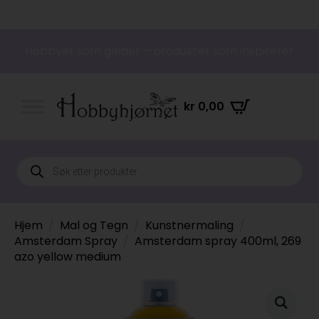
Hobbyer som gleder – produkter som inspirerer
kr
0,00
Products
search
Hjem
Mal og Tegn
Kunstnermaling
Amsterdam Spray
Amsterdam spray 400ml, 269
azo yellow medium