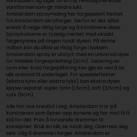
vannbasert og laget av en ny, revolusjonerende
vannformel som gir mindre lukt.
Amsterdam spraymaling har fargepalett hentet
fra Amsterdam akrylfarger. Derfor er det alltid
enkelt å velge riktig farge og å kombinere disse.
Sprayboksene er tydelig merket med eksakt
fargenyanse på ringen rundt dysen. På denne
måten kan du alltid se riktig farge i boksen.
Amsterdam spray er utstyrt med en universal dyse
for middels fargespredning (2cm). Justering av
tynn eller bred fargepåføring kan gjøres ved å ha
ulik avstand til underlaget. For spesialeffekter
(ekstra tynn eller ekstra tykk) kan ekstra dyser
kjøpes separat: super tynn (1,5cm), soft (3,5cm) og
tykk (6cm).
Alle har noe kreativt i seg. Amsterdam tror på
kunstneren som åpner opp øynene og har mot til å
stå for det. Prøv å forvandle drømmer til
kreasjoner. Bruk en idé, se rundt deg. Overrask deg
selv. Våg å drømme i farger. Amsterdam er