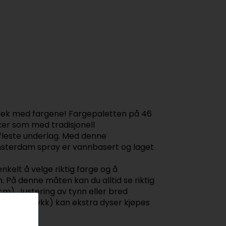
 lek med fargene! Fargepaletten på 46
er som med tradisjonell
 fleste underlag. Med denne
Amsterdam spray er vannbasert og laget
kelt å velge riktig farge og å
På denne måten kan du alltid se riktig
m). Justering av tynn eller bred
er ekstra tykk) kan ekstra dyser kjøpes