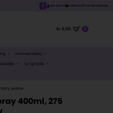
MIN KONTO
KJØPSVILKÅR OG BETINGELSER
kr
0,00
0
ing
Generell Hobby
Modeller
Sy og Strikk
mary yellow
ray 400ml, 275
w