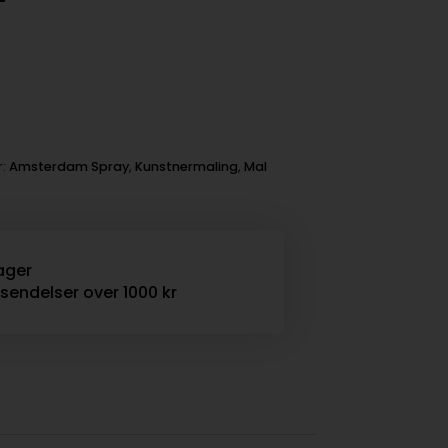
r:
Amsterdam Spray
,
Kunstnermaling
,
Mal
ager
rsendelser over 1000 kr