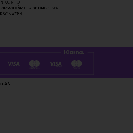
IN KONTO
JØPSVILKÅR OG BETINGELSER
ERSONVERN
en AS