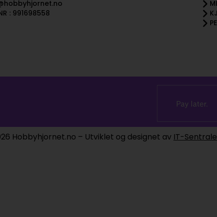
@hobbyhjornet.no
M
R : 991698558
K
P
26 Hobbyhjornet.no – Utviklet og designet av
IT-Sentral