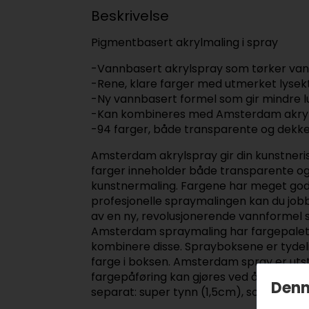
Beskrivelse
Pigmentbasert akrylmaling i spray
-Vannbasert akrylspray som tørker van
-Rene, klare farger med utmerket lysek
-Ny vannbasert formel som gir mindre l
-Kan kombineres med Amsterdam akryl
-94 farger, både transparente og dekk
Amsterdam akrylspray gir din kunstneri
farger inneholder både transparente o
kunstnermaling. Fargene har meget god l
profesjonelle spraymalingen kan du jobb
av en ny, revolusjonerende vannformel s
Amsterdam spraymaling har fargepalett h
kombinere disse. Sprayboksene er tydel
farge i boksen. Amsterdam spray er utst
fargepåføring kan gjøres ved å ha ulik av
Denn
separat: super tynn (1,5cm), soft (3,5c