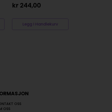
kr
244,00
kr
67,00
Legg I Handlekurv
Legg I Handl
FORMASJON
ONTAKT OSS
M OSS