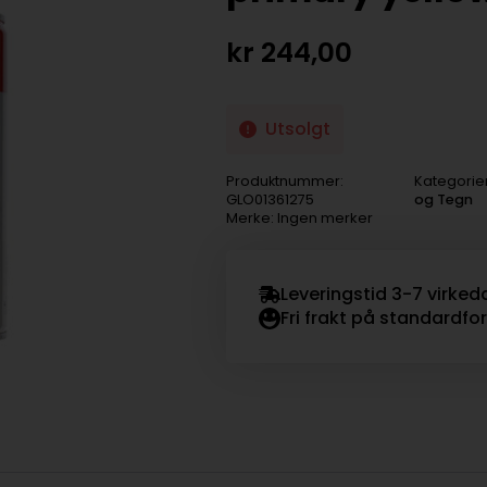
kr
244,00
Utsolgt
Produktnummer:
Kategorie
GLO01361275
og Tegn
Merke: Ingen merker
Leveringstid 3-7 virked
Fri frakt på standardfo