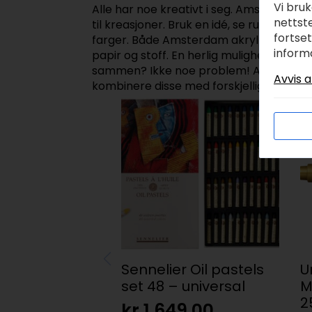
Vi bru
Alle har noe kreativt i seg. Amsterdam 
nettste
til kreasjoner. Bruk en idé, se rundt deg
fortse
farger. Både Amsterdam akryl farger, mar
inform
papir og stoff. En herlig mulighet til å
sammen? Ikke noe problem! Alle disse fi
Avvis a
kombinere disse med forskjellig uttrykk
Sennelier Oil pastels
U
set 48 – universal
M
2
kr
1.649,00