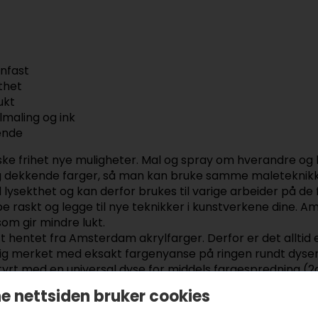
nfast
thet
ukt
maling og ink
ende
ske frihet nye muligheter. Mal og spray om hverandre og
g dekkende farger, så man kan bruke samme maleteknikk
ysekthet og kan derfor brukes til varige arbeider på de
e raskt og legge til nye teknikker i kunstverkene dine. 
om gir mindre lukt.
entet fra Amsterdam akrylfarger. Derfor er det alltid en
ig merket med eksakt fargenyanse på ringen rundt dysen. 
yrt med en universal dyse for middels fargespredning (2c
stand til underlaget. For spesialeffekter (ekstra tynn ell
e nettsiden bruker cookies
m) og tykk (6cm).