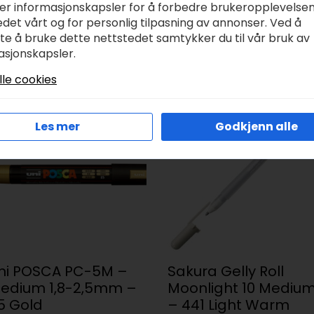
ker informasjonskapsler for å forbedre brukeropplevelse
tror på kunstneren som åpner opp øynene og har mot til 
det vårt og for personlig tilpasning av annonser. Ved å
. Overrask deg selv. Våg å drømme i farger. Amsterdam er p
tte å bruke dette nettstedet samtykker du til vår bruk av
kere og spraymaling kan brukes på de fleste underlag. Alt
asjonskapsler.
 utvide dine kreative ferdigheter. Ønsker du å bruke Amste
nnes i samme fargenummer og fargenyanse. Derfor er det a
lle cookies
sform.
Les mer
Godkjenn alle
ni POSCA PC-5M –
Sakura Gelly Roll
edium 1,8-2,5mm –
Moonlight 10 Mediu
5 Gold
– 441 Light Warm