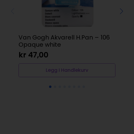
Van Gogh Akvarell H.Pan – 106
Un
Opaque white
1,
kr
47,00
kr
Legg I Handlekurv