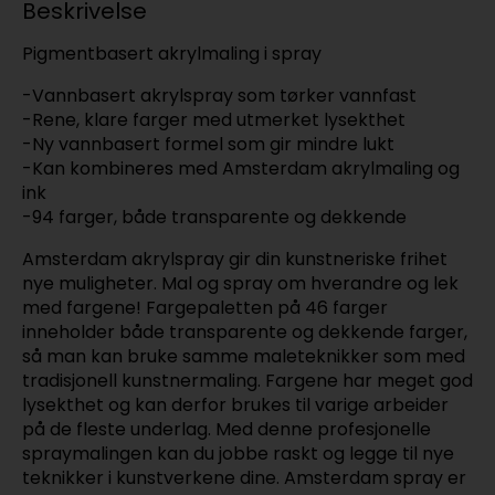
Beskrivelse
Pigmentbasert akrylmaling i spray
-Vannbasert akrylspray som tørker vannfast
-Rene, klare farger med utmerket lysekthet
-Ny vannbasert formel som gir mindre lukt
-Kan kombineres med Amsterdam akrylmaling og
ink
-94 farger, både transparente og dekkende
Amsterdam akrylspray gir din kunstneriske frihet
nye muligheter. Mal og spray om hverandre og lek
med fargene! Fargepaletten på 46 farger
inneholder både transparente og dekkende farger,
så man kan bruke samme maleteknikker som med
tradisjonell kunstnermaling. Fargene har meget god
lysekthet og kan derfor brukes til varige arbeider
på de fleste underlag. Med denne profesjonelle
spraymalingen kan du jobbe raskt og legge til nye
teknikker i kunstverkene dine. Amsterdam spray er