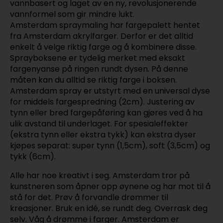
vannbasert og laget av en ny, revolusjonerende
vannformel som gir mindre lukt.
Amsterdam spraymaling har fargepalett hentet
fra Amsterdam akrylfarger. Derfor er det alltid
enkelt å velge riktig farge og å kombinere disse.
Sprayboksene er tydelig merket med eksakt
fargenyanse på ringen rundt dysen. På denne
måten kan du alltid se riktig farge i boksen.
Amsterdam spray er utstyrt med en universal dyse
for middels fargespredning (2cm). Justering av
tynn eller bred fargepåføring kan gjøres ved å ha
ulik avstand til underlaget. For spesialeffekter
(ekstra tynn eller ekstra tykk) kan ekstra dyser
kjøpes separat: super tynn (1,5cm), soft (3,5cm) og
tykk (6cm).
Alle har noe kreativt i seg. Amsterdam tror på
kunstneren som åpner opp øynene og har mot til å
stå for det. Prøv å forvandle drømmer til
kreasjoner. Bruk en idé, se rundt deg. Overrask deg
selv. Våg å drømme i farger. Amsterdam er