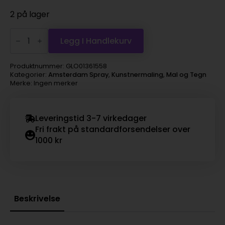
2 på lager
Amsterdam
spray
Legg I Handlekurv
400ml,
558
kings
Produktnummer:
GLO01361558
blue
Kategorier:
Amsterdam Spray
,
Kunstnermaling
,
Mal og Tegn
light
Merke: Ingen merker
antall
Leveringstid 3-7 virkedager
Fri frakt på standardforsendelser over
1000 kr
Beskrivelse