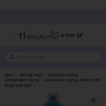
Hobbyer som gleder – produkter som inspirerer
kr
0,00
Products
search
Hjem
Mal og Tegn
Kunstnermaling
Amsterdam Spray
Amsterdam spray 400ml, 558
kings blue light