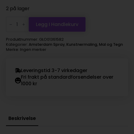
2 på lager
Amsterdam
spray
Legg I Handlekurv
400ml,
582
manganese
Produktnummer:
GLO01361582
blue
Kategorier:
Amsterdam Spray
,
Kunstnermaling
,
Mal og Tegn
phthalo
Merke: Ingen merker
antall
Leveringstid 3-7 virkedager
Fri frakt på standardforsendelser over
1000 kr
Beskrivelse