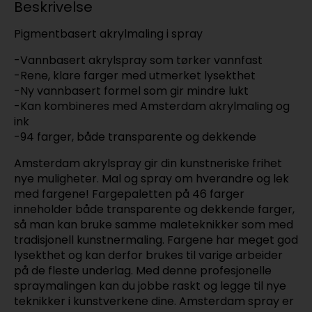
Beskrivelse
Pigmentbasert akrylmaling i spray
-Vannbasert akrylspray som tørker vannfast
-Rene, klare farger med utmerket lysekthet
-Ny vannbasert formel som gir mindre lukt
-Kan kombineres med Amsterdam akrylmaling og
ink
-94 farger, både transparente og dekkende
Amsterdam akrylspray gir din kunstneriske frihet
nye muligheter. Mal og spray om hverandre og lek
med fargene! Fargepaletten på 46 farger
inneholder både transparente og dekkende farger,
så man kan bruke samme maleteknikker som med
tradisjonell kunstnermaling. Fargene har meget god
lysekthet og kan derfor brukes til varige arbeider
på de fleste underlag. Med denne profesjonelle
spraymalingen kan du jobbe raskt og legge til nye
teknikker i kunstverkene dine. Amsterdam spray er