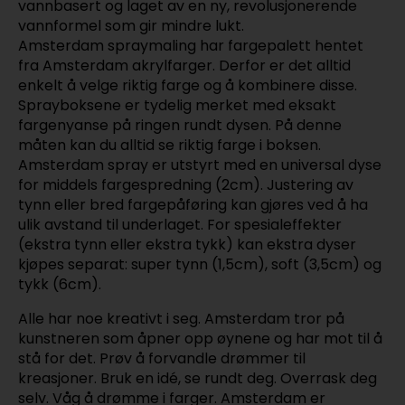
vannbasert og laget av en ny, revolusjonerende
vannformel som gir mindre lukt.
Amsterdam spraymaling har fargepalett hentet
fra Amsterdam akrylfarger. Derfor er det alltid
enkelt å velge riktig farge og å kombinere disse.
Sprayboksene er tydelig merket med eksakt
fargenyanse på ringen rundt dysen. På denne
måten kan du alltid se riktig farge i boksen.
Amsterdam spray er utstyrt med en universal dyse
for middels fargespredning (2cm). Justering av
tynn eller bred fargepåføring kan gjøres ved å ha
ulik avstand til underlaget. For spesialeffekter
(ekstra tynn eller ekstra tykk) kan ekstra dyser
kjøpes separat: super tynn (1,5cm), soft (3,5cm) og
tykk (6cm).
Alle har noe kreativt i seg. Amsterdam tror på
kunstneren som åpner opp øynene og har mot til å
stå for det. Prøv å forvandle drømmer til
kreasjoner. Bruk en idé, se rundt deg. Overrask deg
selv. Våg å drømme i farger. Amsterdam er