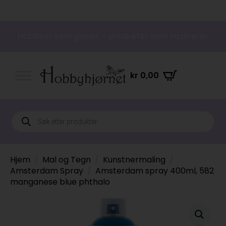
Hobbyer som gleder – produkter som inspirerer
kr
0,00
Products
search
Hjem
Mal og Tegn
Kunstnermaling
Amsterdam Spray
Amsterdam spray 400ml, 582
manganese blue phthalo