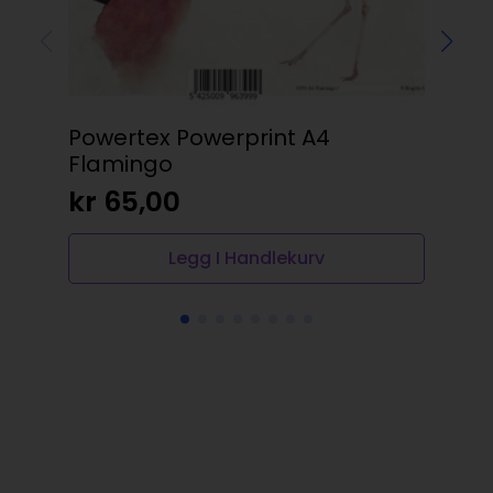
Powertex Powerprint A4
Da
Flamingo
50m
kr
65,00
kr
Legg I Handlekurv