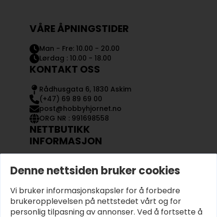
VÅRE ÅPNINGSTIDER
Man - Fre: 10.00 - 20.00
Lørdag : 10.00 - 18.00
KONTAKT OSS
Rådhusgata 6, 1830 Askim
(+47) 69 89 69 00
post@hobbyhjornet.no
ORG NR : 991698558
NETTBUTIKK
INFORMASJON
KONTAKT OSS
Denne nettsiden bruker cookies
OM OSS
MIN KONTO
Vi bruker informasjonskapsler for å forbedre
KJØPSVILKÅR OG BETINGELSER
PERSONVERN
brukeropplevelsen på nettstedet vårt og for
personlig tilpasning av annonser. Ved å fortsette å