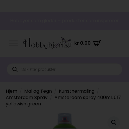
Hobbyer som gleder – produkter som inspirerer
kr
0,00
Products
search
Hjem
Mal og Tegn
Kunstnermaling
Amsterdam Spray
Amsterdam spray 400ml, 617
yellowish green