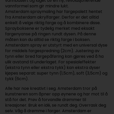
vannbasert og laget av en ny, revolusjonerende
vannformel som gir mindre lukt.
Amsterdam spraymaling har fargepalett hentet
fra Amsterdam akrylfarger. Derfor er det alltid
enkelt å velge riktig farge og å kombinere disse.
Sprayboksene er tydelig merket med eksakt
fargenyanse på ringen rundt dysen. På denne
måten kan du alltid se riktig farge i boksen.
Amsterdam spray er utstyrt med en universal dyse
for middels fargespredning (2cm). Justering av
tynn eller bred fargepåføring kan gjøres ved å ha
ulik avstand til underlaget. For spesialeffekter
(ekstra tynn eller ekstra tykk) kan ekstra dyser
kjøpes separat: super tynn (1,5cm), soft (3,5cm) og
tykk (6cm).
Alle har noe kreativt i seg. Amsterdam tror på
kunstneren som åpner opp øynene og har mot til å
stå for det. Prøv å forvandle drømmer til
kreasjoner. Bruk en idé, se rundt deg. Overrask deg
selv. Våg å drømme i farger. Amsterdam er