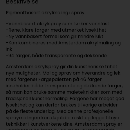
Beskrivelse
Pigmentbasert akrylmaling i spray
-Vannbasert akrylspray som tørker vannfast
-Rene, klare farger med utmerket lysekthet
-Ny vannbasert formel som gir mindre lukt
-Kan kombineres med Amsterdam akrylmaling og
ink
-94 farger, både transparente og dekkende
Amsterdam akrylspray gir din kunstneriske frihet
nye muligheter. Mal og spray om hverandre og lek
med fargene! Fargepaletten på 46 farger
inneholder både transparente og dekkende farger,
så man kan bruke samme maleteknikker som med
tradisjonell kunstnermaling. Fargene har meget god
lysekthet og kan derfor brukes til varige arbeider
på de fleste underlag. Med denne profesjonelle
spraymalingen kan du jobbe raskt og legge til nye
teknikker i kunstverkene dine. Amsterdam spray er