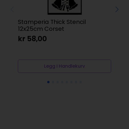
Stamperia Thick Stencil
12x25cm Corset
Cd
kr
58,00
185
kr
Legg I Handlekurv