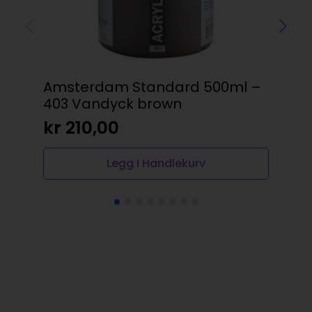
Amsterdam Standard 500ml –
Am
403 Vandyck brown
800
kr
210,00
kr
Legg I Handlekurv