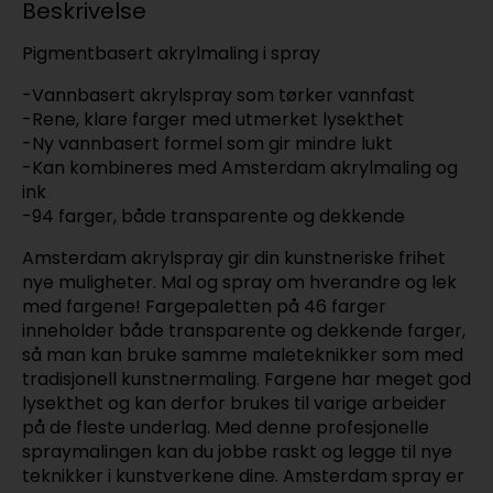
Beskrivelse
Pigmentbasert akrylmaling i spray
-Vannbasert akrylspray som tørker vannfast
-Rene, klare farger med utmerket lysekthet
-Ny vannbasert formel som gir mindre lukt
-Kan kombineres med Amsterdam akrylmaling og
ink
-94 farger, både transparente og dekkende
Amsterdam akrylspray gir din kunstneriske frihet
nye muligheter. Mal og spray om hverandre og lek
med fargene! Fargepaletten på 46 farger
inneholder både transparente og dekkende farger,
så man kan bruke samme maleteknikker som med
tradisjonell kunstnermaling. Fargene har meget god
lysekthet og kan derfor brukes til varige arbeider
på de fleste underlag. Med denne profesjonelle
spraymalingen kan du jobbe raskt og legge til nye
teknikker i kunstverkene dine. Amsterdam spray er