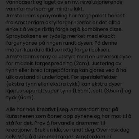
vannbasert og laget av en ny, revolusjonerende
vannformel som gir mindre lukt.
Amsterdam spraymaling har fargepalett hentet
fra Amsterdam akrylfarger. Derfor er det alltid
enkelt å velge riktig farge og å kombinere disse.
Sprayboksene er tydelig merket med eksakt
fargenyanse på ringen rundt dysen. På denne
måten kan du alltid se riktig farge i boksen.
Amsterdam spray er utstyrt med en universal dyse
for middels fargespredning (2cm). Justering av
tynn eller bred fargepåføring kan gjøres ved å ha
ulik avstand til underlaget. For spesialeffekter
(ekstra tynn eller ekstra tykk) kan ekstra dyser
kjøpes separat: super tynn (1,5cm), soft (3,5cm) og
tykk (6cm).
Alle har noe kreativt i seg. Amsterdam tror på
kunstneren som åpner opp øynene og har mot til å
stå for det. Prøv å forvandle drømmer til
kreasjoner. Bruk en idé, se rundt deg. Overrask deg
selv. Våg å drømme i farger. Amsterdam er