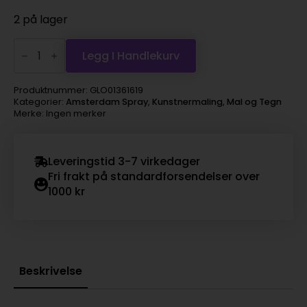
2 på lager
Amsterdam
spray
Legg I Handlekurv
400ml,
619
permanent
Produktnummer:
GLO01361619
green
Kategorier:
Amsterdam Spray
,
Kunstnermaling
,
Mal og Tegn
deep
Merke: Ingen merker
antall
Leveringstid 3-7 virkedager
Fri frakt på standardforsendelser over
1000 kr
Beskrivelse