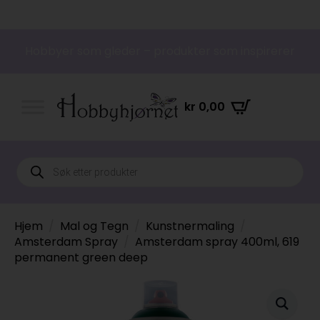
Hobbyer som gleder – produkter som inspirerer
kr
0,00
Products
search
Hjem
Mal og Tegn
Kunstnermaling
Amsterdam Spray
Amsterdam spray 400ml, 619
permanent green deep