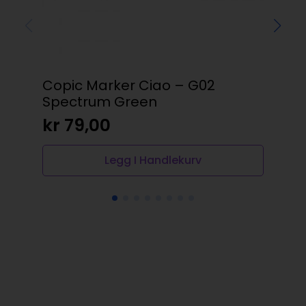
Copic Marker Ciao – G02
Rit
Spectrum Green
23
kr
79,00
kr
Legg I Handlekurv