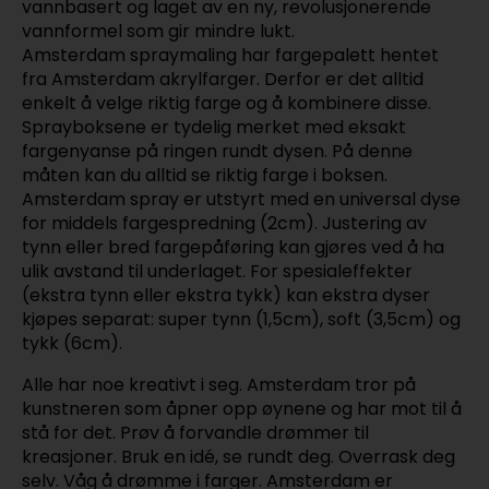
vannbasert og laget av en ny, revolusjonerende
vannformel som gir mindre lukt.
Amsterdam spraymaling har fargepalett hentet
fra Amsterdam akrylfarger. Derfor er det alltid
enkelt å velge riktig farge og å kombinere disse.
Sprayboksene er tydelig merket med eksakt
fargenyanse på ringen rundt dysen. På denne
måten kan du alltid se riktig farge i boksen.
Amsterdam spray er utstyrt med en universal dyse
for middels fargespredning (2cm). Justering av
tynn eller bred fargepåføring kan gjøres ved å ha
ulik avstand til underlaget. For spesialeffekter
(ekstra tynn eller ekstra tykk) kan ekstra dyser
kjøpes separat: super tynn (1,5cm), soft (3,5cm) og
tykk (6cm).
Alle har noe kreativt i seg. Amsterdam tror på
kunstneren som åpner opp øynene og har mot til å
stå for det. Prøv å forvandle drømmer til
kreasjoner. Bruk en idé, se rundt deg. Overrask deg
selv. Våg å drømme i farger. Amsterdam er