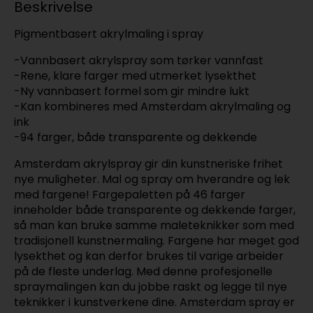
Beskrivelse
Pigmentbasert akrylmaling i spray
-Vannbasert akrylspray som tørker vannfast
-Rene, klare farger med utmerket lysekthet
-Ny vannbasert formel som gir mindre lukt
-Kan kombineres med Amsterdam akrylmaling og
ink
-94 farger, både transparente og dekkende
Amsterdam akrylspray gir din kunstneriske frihet
nye muligheter. Mal og spray om hverandre og lek
med fargene! Fargepaletten på 46 farger
inneholder både transparente og dekkende farger,
så man kan bruke samme maleteknikker som med
tradisjonell kunstnermaling. Fargene har meget god
lysekthet og kan derfor brukes til varige arbeider
på de fleste underlag. Med denne profesjonelle
spraymalingen kan du jobbe raskt og legge til nye
teknikker i kunstverkene dine. Amsterdam spray er