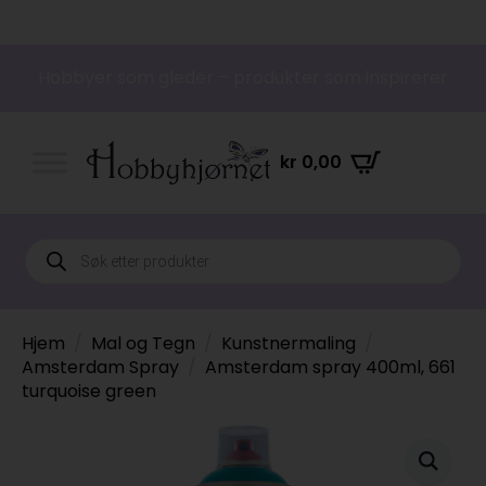
Hobbyer som gleder – produkter som inspirerer
kr
0,00
Products
search
Hjem
Mal og Tegn
Kunstnermaling
Amsterdam Spray
Amsterdam spray 400ml, 661
turquoise green