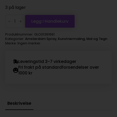
3 på lager
Amsterdam
spray
Legg I Handlekurv
400ml,
661
turquoise
Produktnummer:
GLO01361661
green
Kategorier:
Amsterdam Spray
,
Kunstnermaling
,
Mal og Tegn
antall
Merke: Ingen merker
Leveringstid 3-7 virkedager
Fri frakt på standardforsendelser over
1000 kr
Beskrivelse