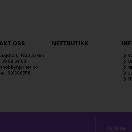
AKT OSS
NETTBUTIKK
IN
sgata 6, 1830 Askim
K
 69 89 69 00
O
@hobbyhjornet.no
M
R : 991698558
K
P