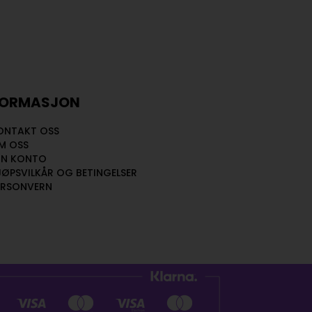
FORMASJON
ONTAKT OSS
M OSS
IN KONTO
JØPSVILKÅR OG BETINGELSER
ERSONVERN