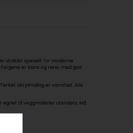
er utviklet spesielt for moderne
. Fargene er klare og rene, med god
Tørket akrylmaling er vannfast. Alle
r egnet til veggmalerier utendørs. Må