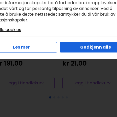
ker informasjonskapsler for å forbedre brukeropplevelse
det vårt og for personlig tilpasning av annonser. Ved å
tte å bruke dette nettstedet samtykker du til vår bruk av
asjonskapsler.
lle cookies
Les mer
Godkjenn alle
rt Creation oil pastel
Bruynzeel Supercolo
4farger
Mega – 992 Lilla
r
191,00
kr
21,00
Legg I Handlekurv
Legg I Handlekurv