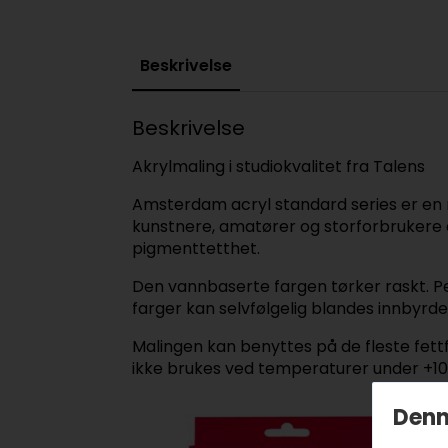
Beskrivelse
Beskrivelse
Akrylmaling i studiokvalitet fra Talens
Amsterdam acryl standard series er en mo
kunstnere, amatører og storforbrukere a
pigmenttetthet.
Den vannbaserte fargen tørker raskt. Pe
farger kan selvfølgelig blandes innbyrde
Malingen kan benyttes på de fleste fettf
ikke brukes ved temperaturer under +10
Denn