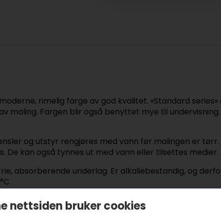
derne, rimelig farge av god kvalitet. «Standard series» 
v maling. Fargen blir også benyttet mye til undervisning
nsler og utstyr rengjøres med vann før malingen er tørr. 
s. De kan også tynnes ut med vann eller tilsettes medier.
rie, absorberende underlag. Er alkaliebestandig, og derfo
°C.
e nettsiden bruker cookies