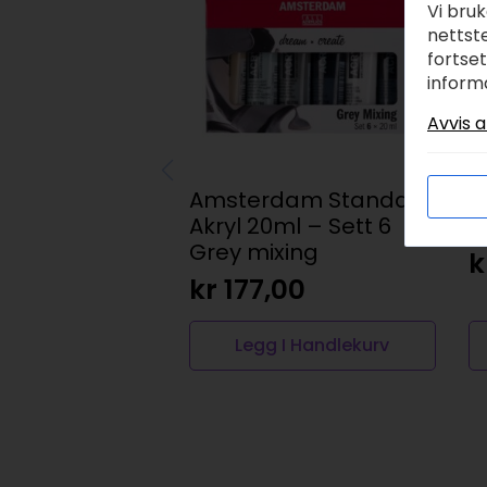
Vi bru
nettste
fortse
inform
Avvis a
Amsterdam Standard
A
Akryl 20ml – Sett 6
2
Grey mixing
k
kr
177,00
Legg I Handlekurv