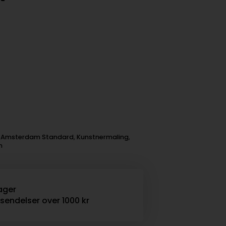
:
Amsterdam Standard
,
Kunstnermaling
,
n
ager
rsendelser over 1000 kr