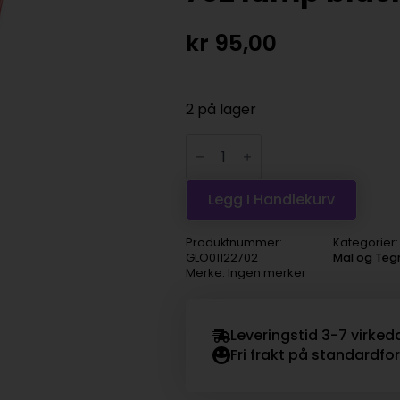
kr
95,00
2 på lager
Amsterdam
Standard
120ml,
702
lamp
Legg I Handlekurv
black
antall
Produktnummer:
Kategorier
GLO01122702
Mal og Teg
Merke: Ingen merker
Leveringstid 3-7 virked
Fri frakt på standardfo