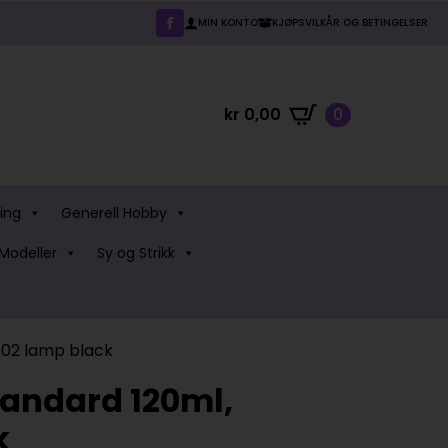
MIN KONTO
KJØPSVILKÅR OG BETINGELSER
kr
0,00
0
ing
Generell Hobby
Modeller
Sy og Strikk
02 lamp black
andard 120ml,
k