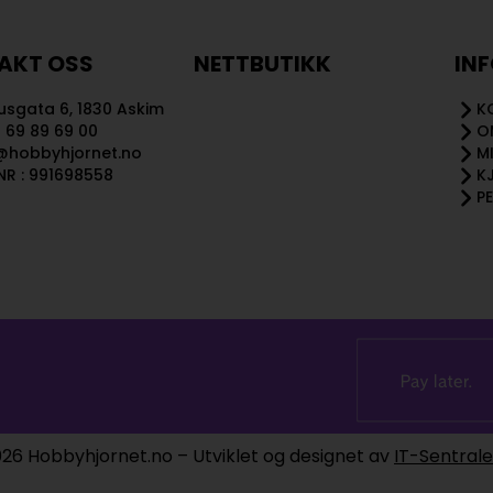
AKT OSS
NETTBUTIKK
IN
sgata 6, 1830 Askim
K
 69 89 69 00
O
@hobbyhjornet.no
M
R : 991698558
K
P
26 Hobbyhjornet.no – Utviklet og designet av
IT-Sentral