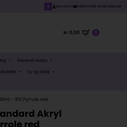
MIN KONTO
KJØPSVILKÅR OG BETINGELSER
kr
0,00
0
ing
Generell Hobby
Modeller
Sy og Strikk
ml – 315 Pyrrole red
andard Akryl
rrole red