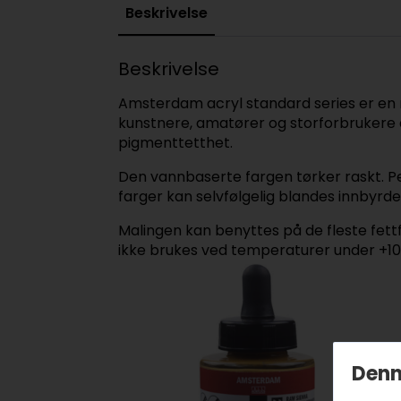
Beskrivelse
Beskrivelse
Amsterdam acryl standard series er en mo
kunstnere, amatører og storforbrukere a
pigmenttetthet.
Den vannbaserte fargen tørker raskt. Pe
farger kan selvfølgelig blandes innbyrde
Malingen kan benyttes på de fleste fettf
ikke brukes ved temperaturer under +10
Denn