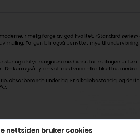
derne, rimelig farge av god kvalitet. «Standard series» 
v maling. Fargen blir også benyttet mye til undervisning
nsler og utstyr rengjøres med vann før malingen er tørr. 
s. De kan også tynnes ut med vann eller tilsettes medier.
rie, absorberende underlag. Er alkaliebestandig, og derfo
°C.
e nettsiden bruker cookies