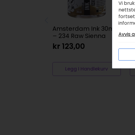
Vi bru
nettste
fortse
inform
Amsterdam Ink 30ml
S
Avvis a
– 234 Raw Sienna
x
kr
123,00
k
Legg I Handlekurv