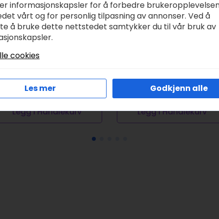
ker informasjonskapsler for å forbedre brukeropplevelse
det vårt og for personlig tilpasning av annonser. Ved å
tte å bruke dette nettstedet samtykker du til vår bruk av
asjonskapsler.
akura Pigma Micron
Copic Marker Ciao –
lle cookies
sdk01 #49 sort
Y00 Barium Yellow
r
48,00
kr
79,00
Les mer
Godkjenn alle
Legg I Handlekurv
Legg I Handlekurv