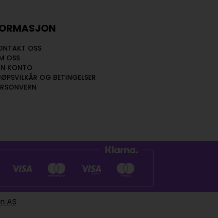
FORMASJON
ONTAKT OSS
M OSS
IN KONTO
JØPSVILKÅR OG BETINGELSER
ERSONVERN
en AS