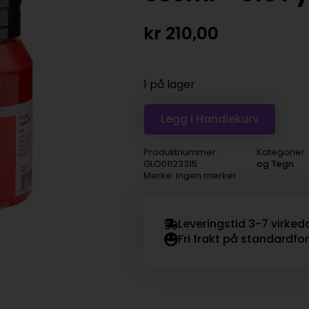
kr
210,00
1 på lager
Legg I Handlekurv
Produktnummer:
Kategorier:
GLO01123315
og Tegn
Merke: Ingen merker
Leveringstid 3-7 virked
Fri frakt på standardfo