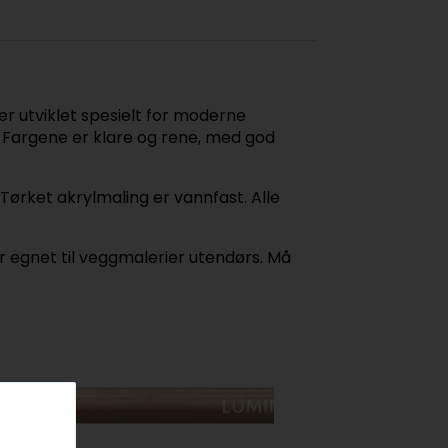
er utviklet spesielt for moderne
. Fargene er klare og rene, med god
Tørket akrylmaling er vannfast. Alle
r egnet til veggmalerier utendørs. Må