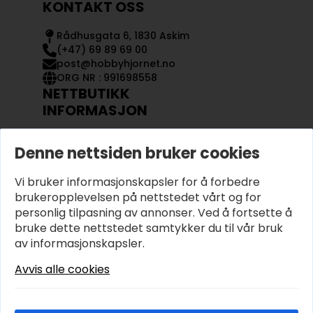
KONTAKT OSS
Rådhusgata 6, 1830 Askim
(+47) 69 89 69 00
post@hobbyhjornet.no
ORG NR : 991698558
NETTBUTIKK
INFORMASJON
KONTAKT OSS
Denne nettsiden bruker cookies
OM OSS
MIN KONTO
Vi bruker informasjonskapsler for å forbedre
KJØPSVILKÅR OG BETINGELSER
PERSONVERN
brukeropplevelsen på nettstedet vårt og for
personlig tilpasning av annonser. Ved å fortsette å
bruke dette nettstedet samtykker du til vår bruk
av informasjonskapsler.
Avvis alle cookies