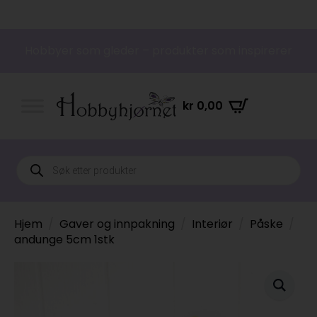
Hobbyer som gleder – produkter som inspirerer
kr
0,00
Products
search
Hjem
Gaver og innpakning
Interiør
Påske
andunge 5cm 1stk