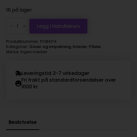
16 på lager
andunge
5cm
Legg I Handlekurv
1stk
antall
Produktnummer:
POB4174
Kategorier:
Gaver og innpakning
,
Interiør
,
Påske
Merke: Ingen merker
Leveringstid 3-7 virkedager
Fri frakt på standardforsendelser over
1000 kr
Beskrivelse