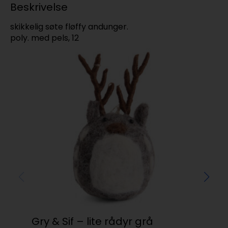
Beskrivelse
skikkelig søte fløffy andunger.
poly. med pels, 12
Gry & Sif – lite rådyr grå
Bla