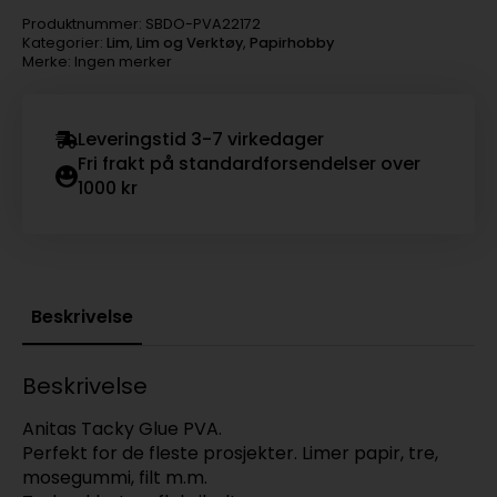
Produktnummer:
SBDO-PVA22172
Kategorier:
Lim
,
Lim og Verktøy
,
Papirhobby
Merke: Ingen merker
Leveringstid 3-7 virkedager
Fri frakt på standardforsendelser over
1000 kr
Beskrivelse
Beskrivelse
Anitas Tacky Glue PVA.
Perfekt for de fleste prosjekter. Limer papir, tre,
mosegummi, filt m.m.