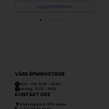
var:
er:
Legg I Handlekurv
kr 199,00.
kr 149,00.
VÅRE ÅPNINGSTIDER
Man - Fre: 10.00 - 20.00
Lørdag : 10.00 - 18.00
KONTAKT OSS
Rådhusgata 6, 1830 Askim