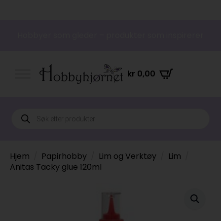
Hobbyer som gleder – produkter som inspirerer
kr
0,00
Products
search
Hjem
Papirhobby
Lim og Verktøy
Lim
Anitas Tacky glue 120ml