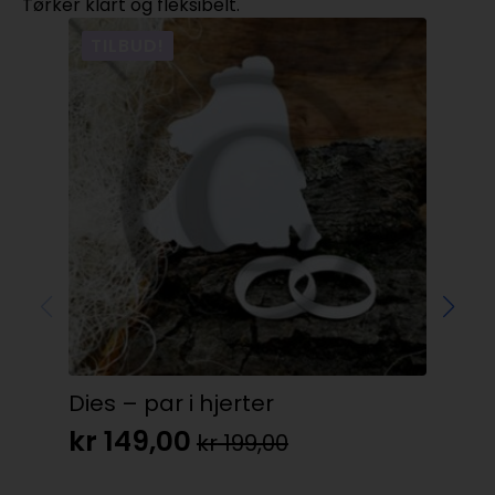
Tørker klart og fleksibelt.
TILBUD!
Dies – par i hjerter
Stu
Col
kr
149,00
kr
199,00
Opprinnelig
Nåværende
kr
pris
pris