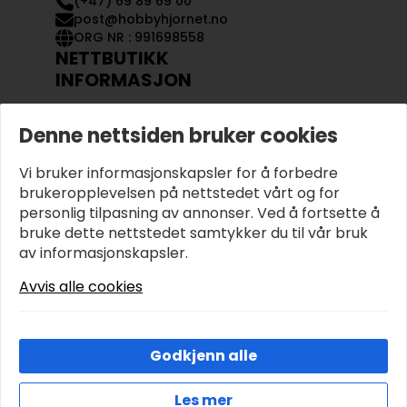
(+47) 69 89 69 00
post@hobbyhjornet.no
ORG NR : 991698558
NETTBUTIKK
INFORMASJON
KONTAKT OSS
Denne nettsiden bruker cookies
OM OSS
MIN KONTO
Vi bruker informasjonskapsler for å forbedre
KJØPSVILKÅR OG BETINGELSER
PERSONVERN
brukeropplevelsen på nettstedet vårt og for
personlig tilpasning av annonser. Ved å fortsette å
bruke dette nettstedet samtykker du til vår bruk
av informasjonskapsler.
Avvis alle cookies
Godkjenn alle
Les mer
© 2026 Hobbyhjornet.no – Utviklet og designet av