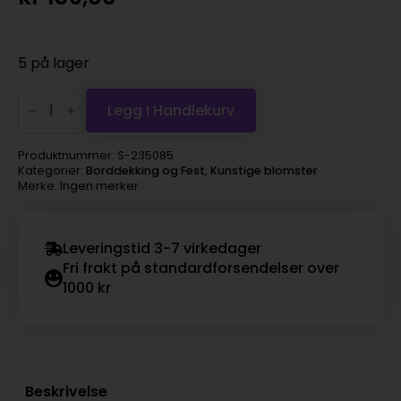
5 på lager
Aster
tataricus
Legg I Handlekurv
stilk
58cm
antall
Produktnummer:
S-235085
Kategorier:
Borddekking og Fest
,
Kunstige blomster
Merke: Ingen merker
Leveringstid 3-7 virkedager
Fri frakt på standardforsendelser over
1000 kr
Beskrivelse