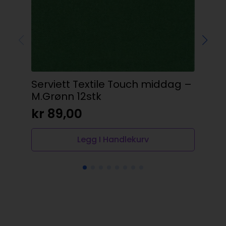
Serviett Textile Touch middag –
gli
M.Grønn 12stk
kr
kr
89,00
Legg I Handlekurv