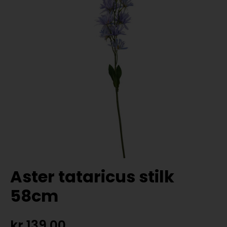
Aster tataricus stilk
58cm
kr
139,00