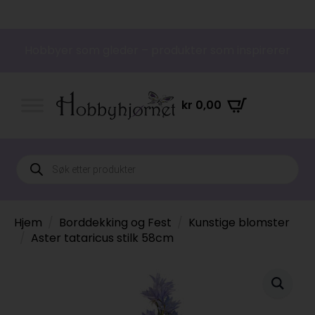
Hobbyer som gleder – produkter som inspirerer
kr
0,00
Products
search
Hjem
Borddekking og Fest
Kunstige blomster
Aster tataricus stilk 58cm