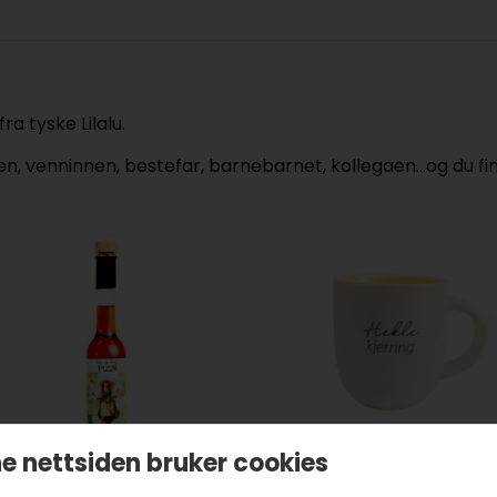
ra tyske Lilalu.
, venninnen, bestefar, barnebarnet, kollegaen…og du fin
e nettsiden bruker cookies