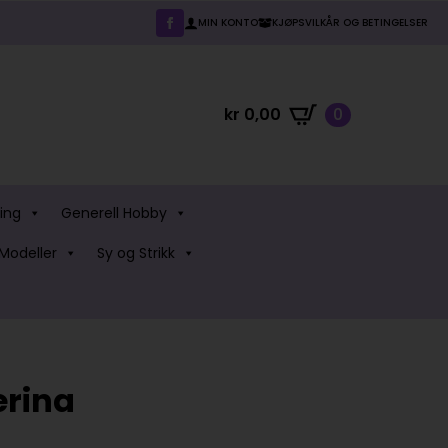
MIN KONTO
KJØPSVILKÅR OG BETINGELSER
kr
0,00
0
ing
Generell Hobby
Modeller
Sy og Strikk
erina