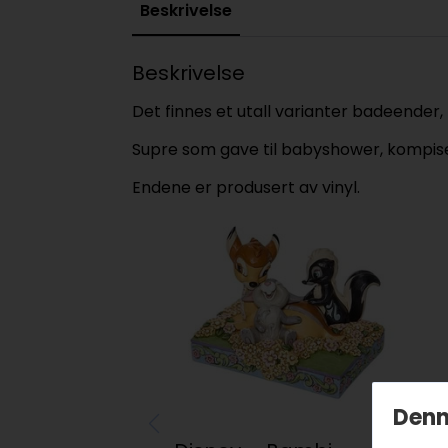
Beskrivelse
Beskrivelse
Det finnes et utall varianter badeender, f
Supre som gave til babyshower, kompisen
Endene er produsert av vinyl.
Denn