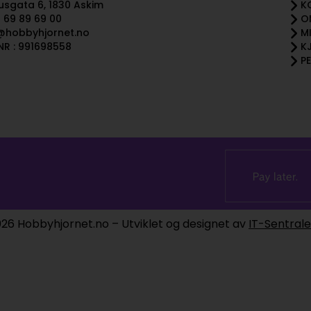
sgata 6, 1830 Askim
K
 69 89 69 00
O
@hobbyhjornet.no
M
R : 991698558
K
P
26 Hobbyhjornet.no – Utviklet og designet av
IT-Sentral