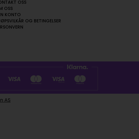
ONTAKT OSS
M OSS
IN KONTO
JØPSVILKÅR OG BETINGELSER
ERSONVERN
en AS