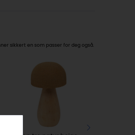
ner sikkert en som passer for deg også.