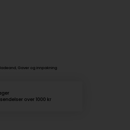
Badeand
,
Gaver og innpakning
ager
rsendelser over 1000 kr