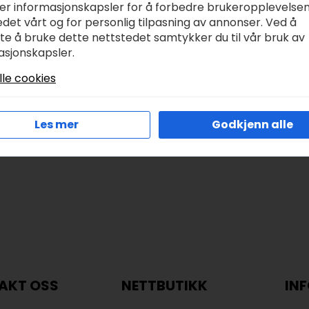
ru Timian – Pizzaolje
Kopp – heklekjerring
ker informasjonskapsler for å forbedre brukeropplevelse
50ml
kr
145,00
det vårt og for personlig tilpasning av annonser. Ved å
tte å bruke dette nettstedet samtykker du til vår bruk av
r
230,00
asjonskapsler.
lle cookies
Legg I Handlekurv
Legg I Handlekurv
Les mer
Godkjenn alle
AKT OSS
NETTBUTIKK
IN