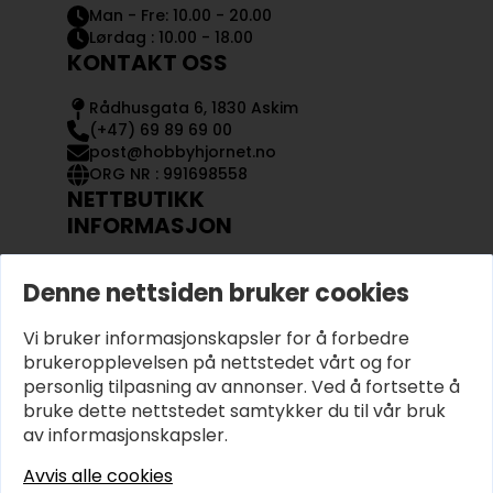
Man - Fre: 10.00 - 20.00
Lørdag : 10.00 - 18.00
KONTAKT OSS
Rådhusgata 6, 1830 Askim
(+47) 69 89 69 00
post@hobbyhjornet.no
ORG NR : 991698558
NETTBUTIKK
INFORMASJON
KONTAKT OSS
Denne nettsiden bruker cookies
OM OSS
MIN KONTO
Vi bruker informasjonskapsler for å forbedre
KJØPSVILKÅR OG BETINGELSER
PERSONVERN
brukeropplevelsen på nettstedet vårt og for
personlig tilpasning av annonser. Ved å fortsette å
bruke dette nettstedet samtykker du til vår bruk
av informasjonskapsler.
Avvis alle cookies