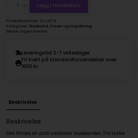
Svart
Legg I Handlekurv
helt
antall
Produktnummer:
D-L2074
Kategorier:
Badeand
,
Gaver og innpakning
Merke: Ingen merker
Leveringstid 3-7 virkedager
Fri frakt på standardforsendelser over
1000 kr
Beskrivelse
Beskrivelse
Det finnes et utall varianter badeender, fra tyske