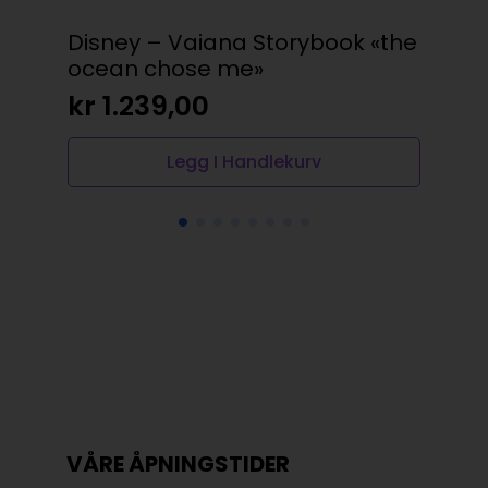
Disney – Vaiana Storybook «the
På 
ocean chose me»
kr
kr
1.239,00
Legg I Handlekurv
VÅRE ÅPNINGSTIDER