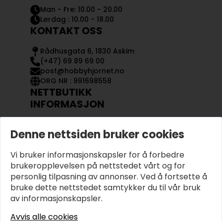
Man - Fre: 10.00 - 20.00
Lørdag : 10.00 - 18.00
KONTAKT OSS
Rådhusgata 6, 1830 Askim
(+47) 69 89 69 00
post@hobbyhjornet.no
ORG NR : 991698558
NETTBUTIKK
INFORMASJON
KONTAKT OSS
Denne nettsiden bruker cookies
OM OSS
MIN KONTO
Vi bruker informasjonskapsler for å forbedre
KJØPSVILKÅR OG BETINGELSER
PERSONVERN
brukeropplevelsen på nettstedet vårt og for
personlig tilpasning av annonser. Ved å fortsette å
bruke dette nettstedet samtykker du til vår bruk
av informasjonskapsler.
Avvis alle cookies