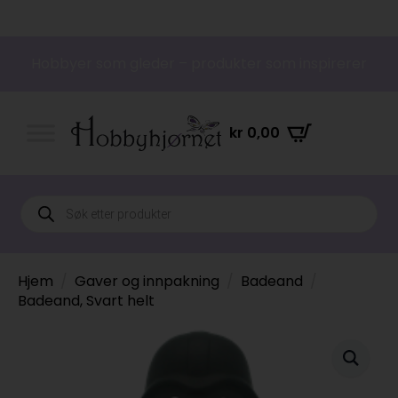
Hobbyer som gleder – produkter som inspirerer
kr
0,00
Products
search
Hjem
Gaver og innpakning
Badeand
Badeand, Svart helt