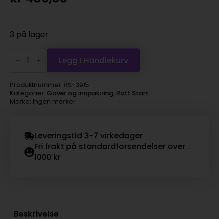
3 på lager
Barneservise
-
Legg I Handlekurv
Beskow,
Blomsterbarn
3deler
Produktnummer:
RS-3915
antall
Kategorier:
Gaver og innpakning
,
Rätt Start
Merke: Ingen merker
Leveringstid 3-7 virkedager
Fri frakt på standardforsendelser over
1000 kr
Beskrivelse