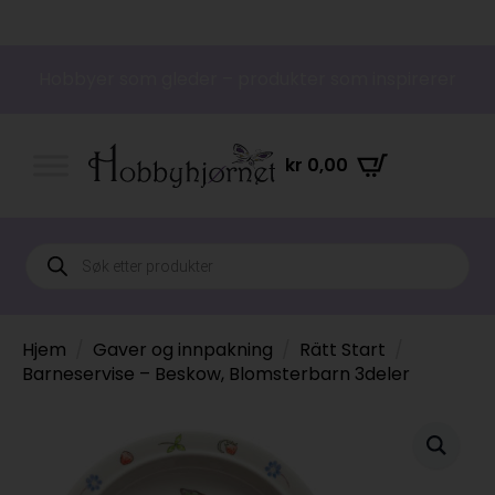
Hobbyer som gleder – produkter som inspirerer
kr
0,00
Products
search
Hjem
Gaver og innpakning
Rätt Start
Barneservise – Beskow, Blomsterbarn 3deler