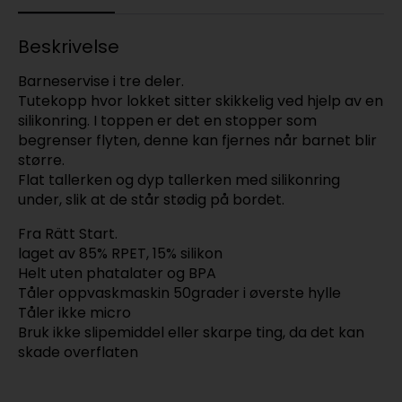
Beskrivelse
Barneservise i tre deler.
Tutekopp hvor lokket sitter skikkelig ved hjelp av en
silikonring. I toppen er det en stopper som
begrenser flyten, denne kan fjernes når barnet blir
større.
Flat tallerken og dyp tallerken med silikonring
under, slik at de står stødig på bordet.
Fra Rätt Start.
laget av 85% RPET, 15% silikon
Helt uten phatalater og BPA
Tåler oppvaskmaskin 50grader i øverste hylle
Tåler ikke micro
Bruk ikke slipemiddel eller skarpe ting, da det kan
skade overflaten