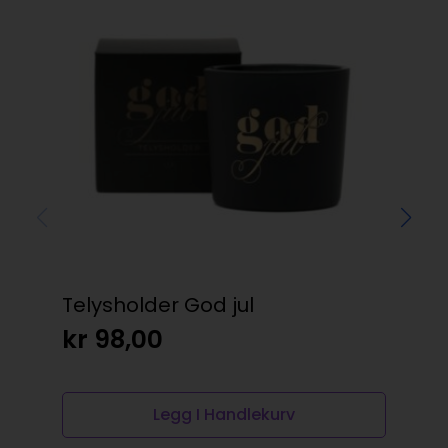
Telysholder God jul
På 
50
kr
98,00
kr
Legg I Handlekurv