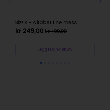
Sizzix – alfabet fine mess
rhi
kr
249,00
kr
kr
499,00
Opprinnelig
Nåværende
pris
pris
var:
er:
Legg I Handlekurv
kr 499,00.
kr 249,00.