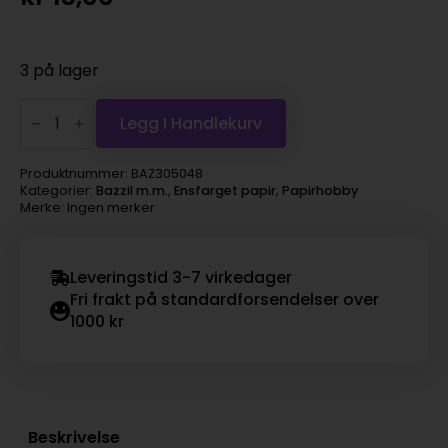
3 på lager
Bazzill
Mono
Legg I Handlekurv
12×12
–
coral
Produktnummer:
BAZ305048
cream
Kategorier:
Bazzil m.m.
,
Ensfarget papir
,
Papirhobby
antall
Merke: Ingen merker
Leveringstid 3-7 virkedager
Fri frakt på standardforsendelser over
1000 kr
Beskrivelse