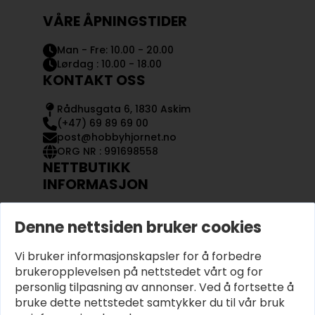
VÅRE ÅPNINGSTIDER
Man - Fre: 10.00 - 20.00
Lørdag : 10.00 - 18.00
KONTAKT OSS
Rådhusgata 6, 1830 Askim
(+47) 69 89 69 00
post@hobbyhjornet.no
ORG NR : 991698558
NETTBUTIKK
INFORMASJON
KONTAKT OSS
Denne nettsiden bruker cookies
OM OSS
MIN KONTO
Vi bruker informasjonskapsler for å forbedre
KJØPSVILKÅR OG BETINGELSER
PERSONVERN
brukeropplevelsen på nettstedet vårt og for
personlig tilpasning av annonser. Ved å fortsette å
bruke dette nettstedet samtykker du til vår bruk