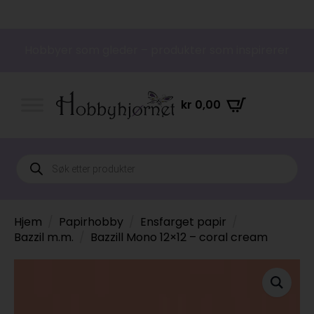
Hobbyer som gleder – produkter som inspirerer
kr
0,00
Products
search
Hjem
Papirhobby
Ensfarget papir
Bazzil m.m.
Bazzill Mono 12×12 – coral cream