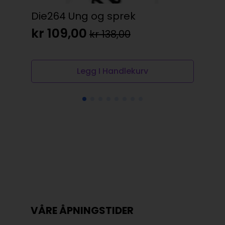
Die264 Ung og sprek
Kl
m/g
kr
109,00
kr
138,00
Opprinnelig
Nåværende
kr
pris
pris
var:
er:
Legg I Handlekurv
kr 138,00.
kr 109,00.
VÅRE ÅPNINGSTIDER