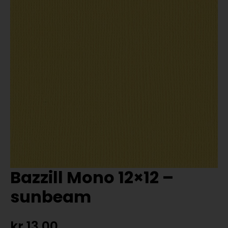
Bazzill Mono 12×12 –
sunbeam
kr
13,00