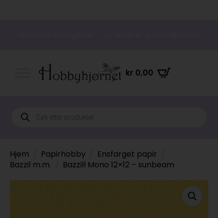
Hobbyer som gleder – produkter som inspirerer
kr
0,00
Products
search
Hjem
Papirhobby
Ensfarget papir
Bazzil m.m.
Bazzill Mono 12×12 – sunbeam