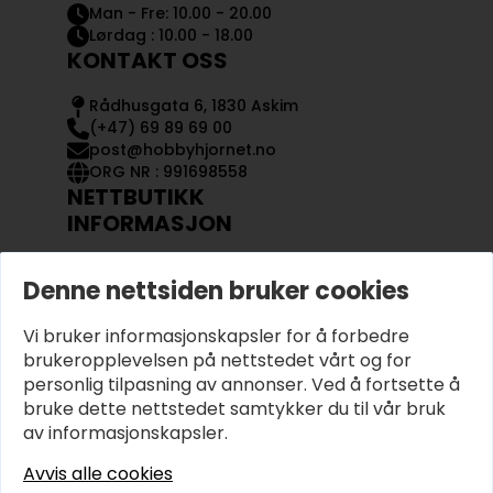
Man - Fre: 10.00 - 20.00
Lørdag : 10.00 - 18.00
KONTAKT OSS
Rådhusgata 6, 1830 Askim
(+47) 69 89 69 00
post@hobbyhjornet.no
ORG NR : 991698558
NETTBUTIKK
INFORMASJON
KONTAKT OSS
Denne nettsiden bruker cookies
OM OSS
MIN KONTO
Vi bruker informasjonskapsler for å forbedre
KJØPSVILKÅR OG BETINGELSER
PERSONVERN
brukeropplevelsen på nettstedet vårt og for
personlig tilpasning av annonser. Ved å fortsette å
bruke dette nettstedet samtykker du til vår bruk
av informasjonskapsler.
Avvis alle cookies