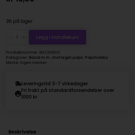
36 på lager
Bazzill
Mono
Legg I Handlekurv
12x12
-
wisteria
Produktnummer:
BAZ309021
antall
Kategorier:
Bazzil m.m.
,
Ensfarget papir
,
Papirhobby
Merke: Ingen merker
Leveringstid 3-7 virkedager
Fri frakt på standardforsendelser over
1000 kr
Beskrivelse