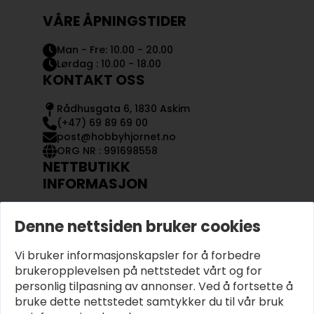
VÅRE ÅPNINGSTIDER
Man - Fre: 10.00 - 20.00
Lørdag : 10.00 - 18.00
KONTAKT OSS
Rådhusgata 6, 1830 Askim
(+47) 69 89 69 00
post@hobbyhjornet.no
ORG NR : 991698558
NETTBUTIKK
INFORMASJON
KONTAKT OSS
Denne nettsiden bruker cookies
OM OSS
MIN KONTO
Vi bruker informasjonskapsler for å forbedre
KJØPSVILKÅR OG BETINGELSER
PERSONVERN
brukeropplevelsen på nettstedet vårt og for
personlig tilpasning av annonser. Ved å fortsette å
bruke dette nettstedet samtykker du til vår bruk