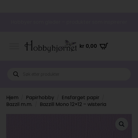
Hobbyer som gleder – produkter som inspirerer
kr
0,00
Products
search
Hjem
Papirhobby
Ensfarget papir
Bazzil m.m.
Bazzill Mono 12×12 – wisteria