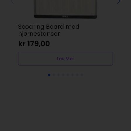
Scoaring Board med
St
hjørnestanser
kr
kr
179,00
Les Mer