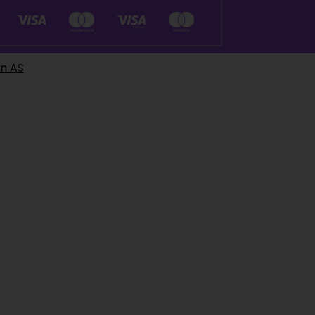
en AS