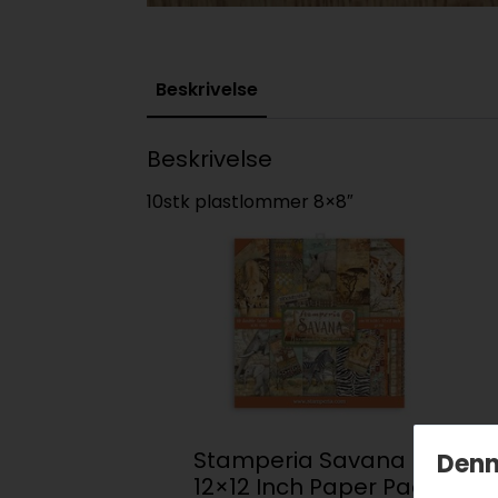
Beskrivelse
Beskrivelse
10stk plastlommer 8×8″
Stamperia Savana
Denn
12×12 Inch Paper Pack
P