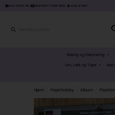
FAST FRAKT 98,-
FRAKTFRITT OVER 1000,-
KLIKK & HENT
Products
search
Baking og Dekorering
Lim, Lakk og Tape
Mal 
Hjem
Papirhobby
Album
Plastl