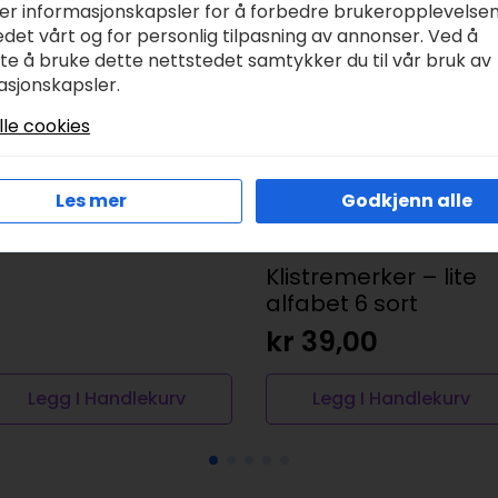
ker informasjonskapsler for å forbedre brukeropplevelse
r
38,00
det vårt og for personlig tilpasning av annonser. Ved å
tte å bruke dette nettstedet samtykker du til vår bruk av
asjonskapsler.
lle cookies
Les mer
Godkjenn alle
Klistremerker – lite
alfabet 6 sort
kr
39,00
Legg I Handlekurv
Legg I Handlekurv