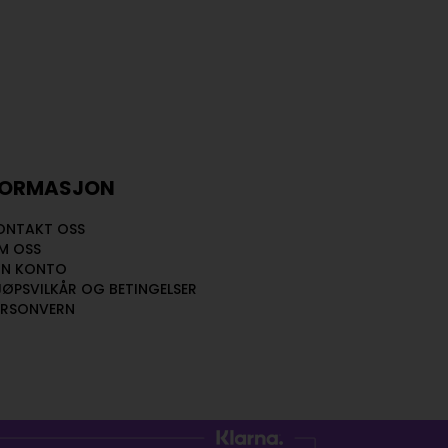
FORMASJON
ONTAKT OSS
M OSS
IN KONTO
JØPSVILKÅR OG BETINGELSER
ERSONVERN