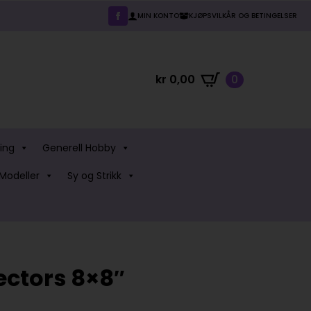
MIN KONTO
KJØPSVILKÅR OG BETINGELSER
kr
0,00
0
ing
Generell Hobby
Modeller
Sy og Strikk
ectors 8×8″