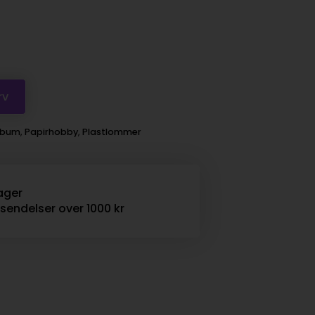
rv
lbum
,
Papirhobby
,
Plastlommer
ager
rsendelser over 1000 kr