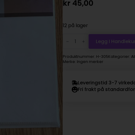
kr
45,00
12 på lager
BBP
page
Legg I Handleku
protectors
8x8"
antall
Produktnummer:
H-305
Kategorier:
A
Merke: Ingen merker
Leveringstid 3-7 virked
Fri frakt på standardfo