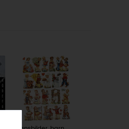
TILBUD!
Glansbilder, barn