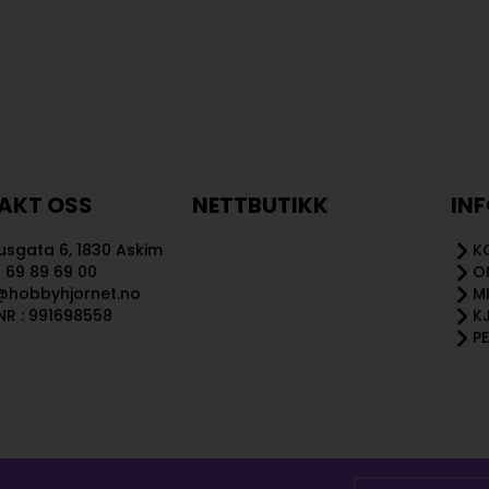
AKT OSS
NETTBUTIKK
IN
sgata 6, 1830 Askim
K
 69 89 69 00
O
@hobbyhjornet.no
M
R : 991698558
K
P