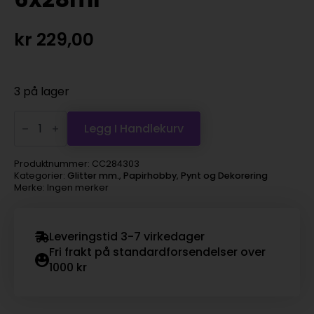
kr
229,00
3 på lager
Biologisk
nedbrytbart
Legg I Handlekurv
glitter,
sterke
farger
Produktnummer:
CC284303
6x28ml
Kategorier:
Glitter mm.
,
Papirhobby
,
Pynt og Dekorering
antall
Merke: Ingen merker
Leveringstid 3-7 virkedager
Fri frakt på standardforsendelser over
1000 kr