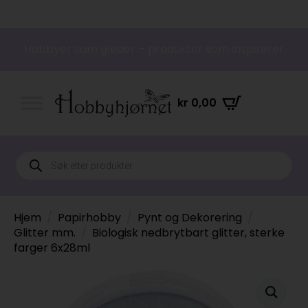
Hobbyer som gleder – produkter som inspirerer
kr
0,00
Products
search
Hjem
Papirhobby
Pynt og Dekorering
Glitter mm.
Biologisk nedbrytbart glitter, sterke
farger 6x28ml