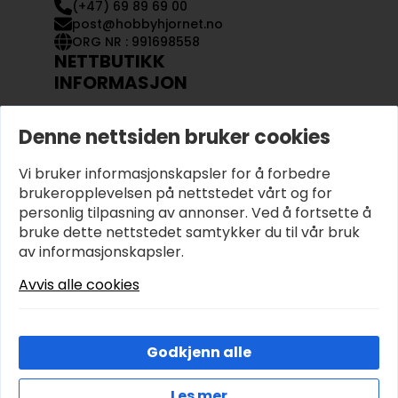
(+47) 69 89 69 00
post@hobbyhjornet.no
ORG NR : 991698558
NETTBUTIKK
INFORMASJON
KONTAKT OSS
Denne nettsiden bruker cookies
OM OSS
MIN KONTO
Vi bruker informasjonskapsler for å forbedre
KJØPSVILKÅR OG BETINGELSER
PERSONVERN
brukeropplevelsen på nettstedet vårt og for
personlig tilpasning av annonser. Ved å fortsette å
bruke dette nettstedet samtykker du til vår bruk
av informasjonskapsler.
Avvis alle cookies
Godkjenn alle
Les mer
© 2026 Hobbyhjornet.no – Utviklet og designet av