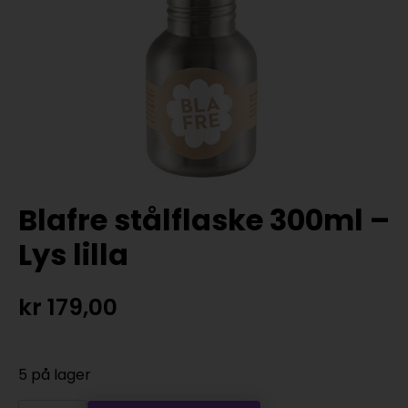
Blafre stålflaske 300ml –
Lys lilla
kr
179,00
5 på lager
Blafre