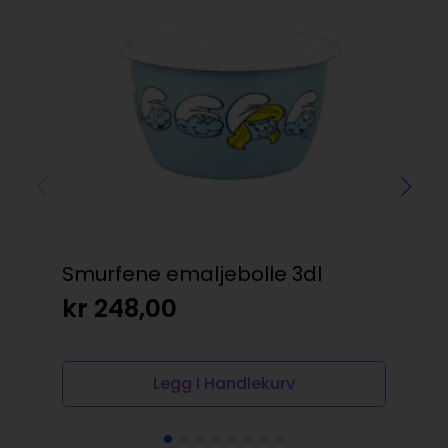
Smurfene emaljebolle 3dl
Wil
kr
248,00
kr
Legg I Handlekurv