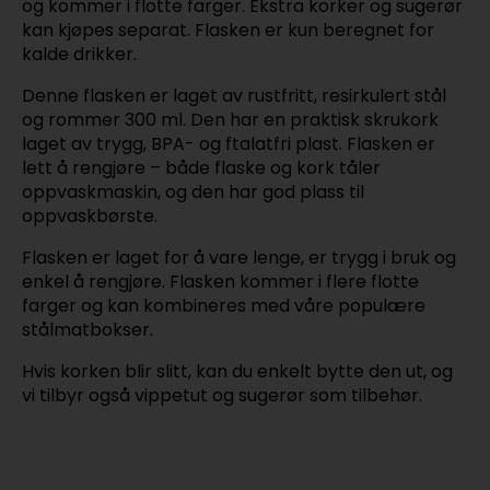
og kommer i flotte farger. Ekstra korker og sugerør
kan kjøpes separat. Flasken er kun beregnet for
kalde drikker.
Denne flasken er laget av rustfritt, resirkulert stål
og rommer 300 ml. Den har en praktisk skrukork
laget av trygg, BPA- og ftalatfri plast. Flasken er
lett å rengjøre – både flaske og kork tåler
oppvaskmaskin, og den har god plass til
oppvaskbørste.
Flasken er laget for å vare lenge, er trygg i bruk og
enkel å rengjøre. Flasken kommer i flere flotte
farger og kan kombineres med våre populære
stålmatbokser.
Hvis korken blir slitt, kan du enkelt bytte den ut, og
vi tilbyr også vippetut og sugerør som tilbehør.