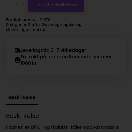
stålflaske
Legg I Handlekurv
300ml
-
Lys
Produktnummer:
IF4578
lilla
Kategorier:
Blafre
,
Gaver og innpakning
antall
Merke: Ingen merker
Leveringstid 3-7 virkedager
Fri frakt på standardforsendelser over
1000 kr
Beskrivelse
Beskrivelse
Flasken er BPA- og ftalatfri, tåler oppvaskmaskin