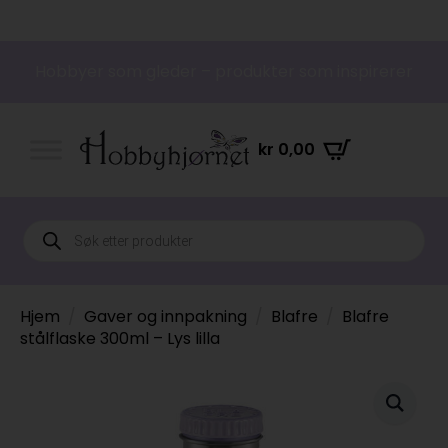
Hobbyer som gleder – produkter som inspirerer
kr
0,00
Products
search
Hjem
Gaver og innpakning
Blafre
Blafre
stålflaske 300ml – Lys lilla