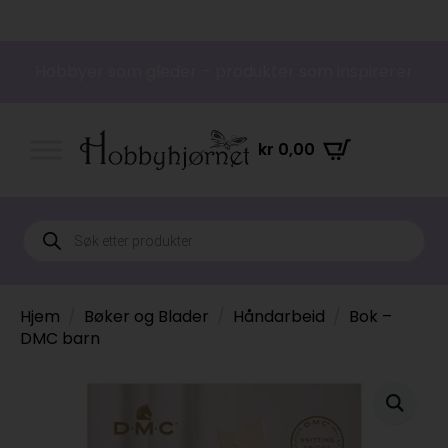
Hobbyer som gleder – produkter som inspirerer
kr
0,00
Products
search
Hjem
Bøker og Blader
Håndarbeid
Bok –
DMC barn