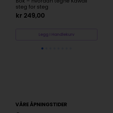
Bok – hvordan tegne Kawaii
Bo
steg for steg
ste
kr
249,00
kr
Legg I Handlekurv
VÅRE ÅPNINGSTIDER