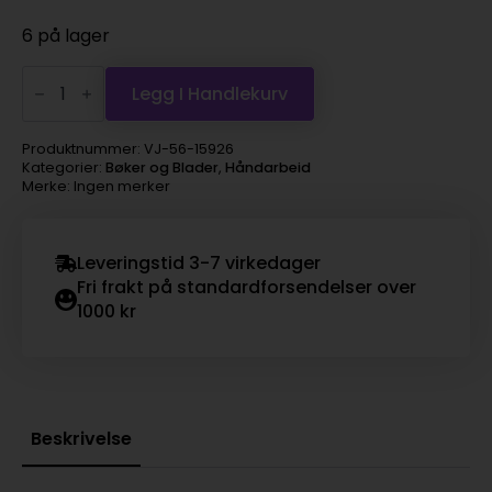
6 på lager
Bok
-
Legg I Handlekurv
DMC
barn
antall
Produktnummer:
VJ-56-15926
Kategorier:
Bøker og Blader
,
Håndarbeid
Merke: Ingen merker
Leveringstid 3-7 virkedager
Fri frakt på standardforsendelser over
1000 kr
Beskrivelse