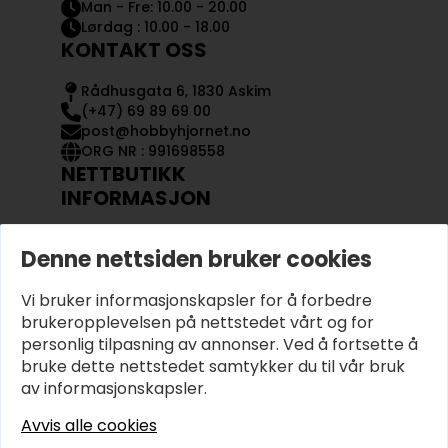
Man - Fre: 10.00 - 20.00
Lørdag : 10.00 - 18.00
KONTAKT OSS
Rådhusgata 6, 1830 Askim
(+47) 69 89 69 00
post@hobbyhjornet.no
ORG NR : 991698558
NETTBUTIKK
INFORMASJON
KONTAKT OSS
Denne nettsiden bruker cookies
OM OSS
MIN KONTO
Vi bruker informasjonskapsler for å forbedre
KJØPSVILKÅR OG BETINGELSER
PERSONVERN
brukeropplevelsen på nettstedet vårt og for
personlig tilpasning av annonser. Ved å fortsette å
bruke dette nettstedet samtykker du til vår bruk
av informasjonskapsler.
Avvis alle cookies