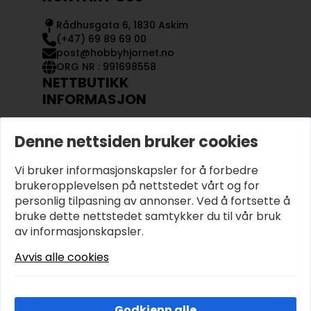
Rådhusgata 6, 1830 Askim
(+47) 69 89 69 00
post@hobbyhjornet.no
ORG NR : 991698558
NETTBUTIKK
INFORMASJON
KONTAKT OSS
Denne nettsiden bruker cookies
OM OSS
MIN KONTO
Vi bruker informasjonskapsler for å forbedre
KJØPSVILKÅR OG BETINGELSER
PERSONVERN
brukeropplevelsen på nettstedet vårt og for
personlig tilpasning av annonser. Ved å fortsette å
bruke dette nettstedet samtykker du til vår bruk
av informasjonskapsler.
Avvis alle cookies
Godkjenn alle