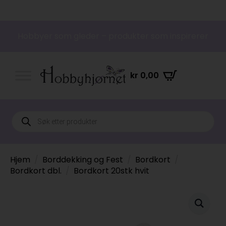
Hobbyer som gleder – produkter som inspirerer
kr
0,00
Products
search
Hjem
Borddekking og Fest
Bordkort
Bordkort dbl.
Bordkort 20stk hvit