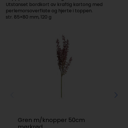
Utstanset bordkort av kraftig kartong med
perlemorsoverflate og hjerte i toppen.
str. 85×80 mm, 120 g
Gren m/knopper 50cm
ba
mørkrød