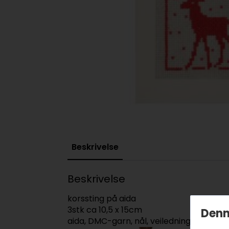
Beskrivelse
Beskrivelse
korssting på aida
3stk ca 10,5 x 15cm
Denn
aida, DMC-garn, nål, veiledning og kort