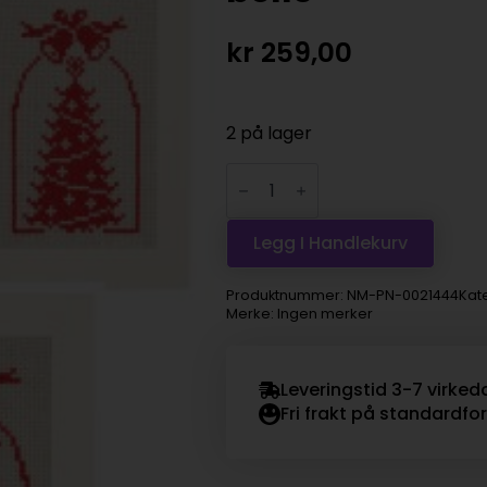
kr
259,00
2 på lager
Broderisett
kort
3stk
-
jingle
Legg I Handlekurv
bells
antall
Produktnummer:
NM-PN-0021444
Kat
Merke: Ingen merker
Leveringstid 3-7 virked
Fri frakt på standardfo