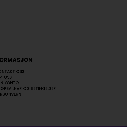
FORMASJON
ONTAKT OSS
M OSS
IN KONTO
JØPSVILKÅR OG BETINGELSER
ERSONVERN