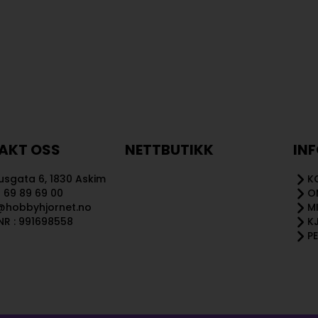
AKT OSS
NETTBUTIKK
IN
sgata 6, 1830 Askim
K
 69 89 69 00
O
@hobbyhjornet.no
M
R : 991698558
K
P