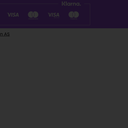
en AS