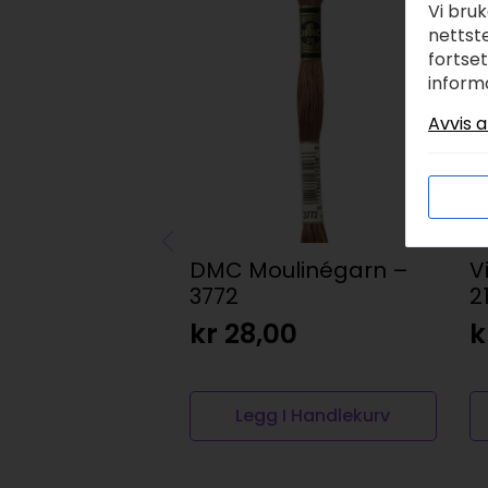
Vi bru
nettste
fortse
inform
Avvis a
DMC Moulinégarn –
V
3772
2
kr
28,00
k
Legg I Handlekurv