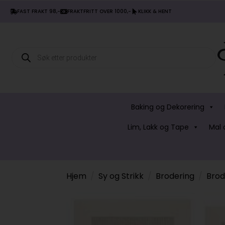
FAST FRAKT 98,-
FRAKTFRITT OVER 1000,-
KLIKK & HENT
Products
search
Baking og Dekorering
Lim, Lakk og Tape
Mal 
Hjem
Sy og Strikk
Brodering
Brode