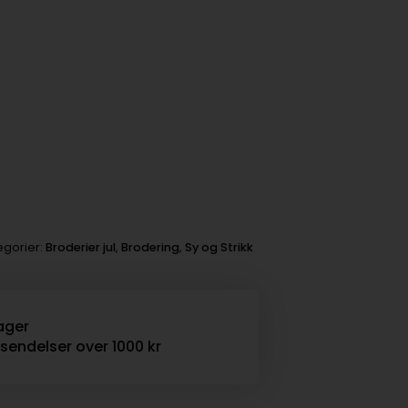
egorier:
Broderier jul
,
Brodering
,
Sy og Strikk
ager
rsendelser over 1000 kr