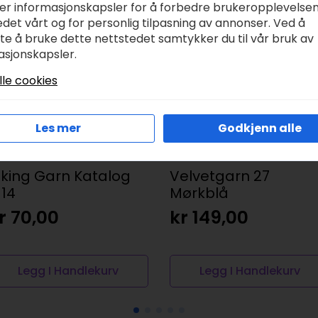
ker informasjonskapsler for å forbedre brukeropplevelse
det vårt og for personlig tilpasning av annonser. Ved å
tte å bruke dette nettstedet samtykker du til vår bruk av
asjonskapsler.
lle cookies
Les mer
Godkjenn alle
iking Garn Katalog
Velvetgarn 27
114
Mørkblå
r
70,00
kr
149,00
Legg I Handlekurv
Legg I Handlekurv