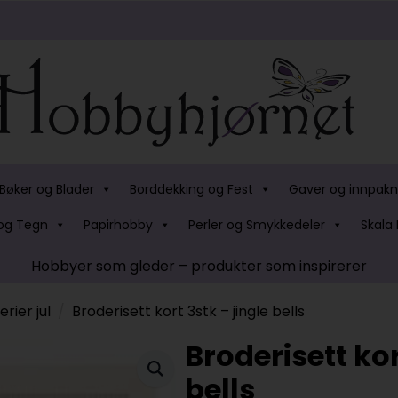
Bøker og Blader
Borddekking og Fest
Gaver og innpakn
og Tegn
Papirhobby
Perler og Smykkedeler
Skala 
Hobbyer som gleder – produkter som inspirerer
rier jul
Broderisett kort 3stk – jingle bells
Broderisett kor
bells