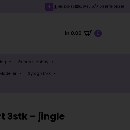
MIN KONTO
KJØPSVILKÅR OG BETINGELSER
kr
0,00
0
ing
Generell Hobby
Modeller
Sy og Strikk
t 3stk – jingle