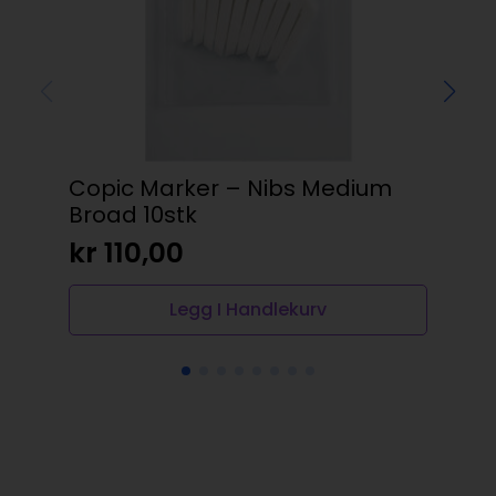
Copic Marker – Nibs Medium
Koh
Broad 10stk
kr
kr
110,00
Legg I Handlekurv