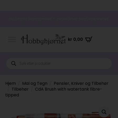
Hobbyer som gleder – produkter som inspirerer
kr
0,00
Products
search
Hjem
Mal og Tegn
Pensler, Kniver og Tilbehør
Tilbehør
CdA Brush with watertank fibre-
tipped