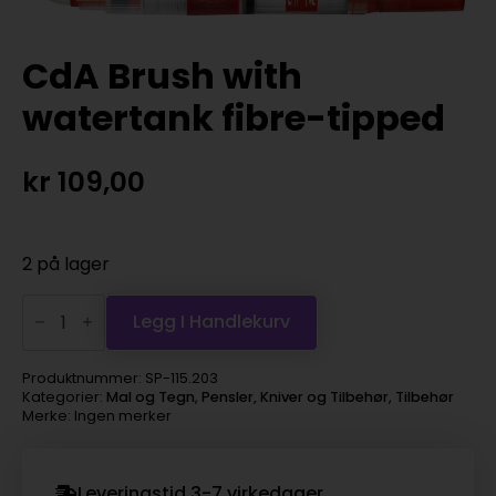
CdA Brush with
watertank fibre-tipped
kr
109,00
2 på lager
CdA
Brush
Legg I Handlekurv
with
watertank
fibre-
Produktnummer:
SP-115.203
tipped
Kategorier:
Mal og Tegn
,
Pensler, Kniver og Tilbehør
,
Tilbehør
antall
Merke: Ingen merker
Leveringstid 3-7 virkedager