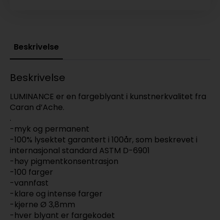
Beskrivelse
Beskrivelse
LUMINANCE er en fargeblyant i kunstnerkvalitet fra
Caran d’Ache.
.
-myk og permanent
-100% lysektet garantert i 100år, som beskrevet i
internasjonal standard ASTM D-6901
-høy pigmentkonsentrasjon
-100 farger
-vannfast
-klare og intense farger
-kjerne Ø 3,8mm
-hver blyant er fargekodet