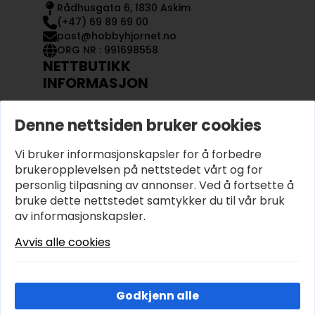
Rådhusgata 6, 1830 Askim
(+47) 69 89 69 00
post@hobbyhjornet.no
ORG NR : 991698558
NETTBUTIKK
INFORMASJON
KONTAKT OSS
Denne nettsiden bruker cookies
OM OSS
MIN KONTO
Vi bruker informasjonskapsler for å forbedre
KJØPSVILKÅR OG BETINGELSER
PERSONVERN
brukeropplevelsen på nettstedet vårt og for
personlig tilpasning av annonser. Ved å fortsette å
bruke dette nettstedet samtykker du til vår bruk
av informasjonskapsler.
Avvis alle cookies
Godkjenn alle