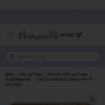
Hobbyer som gleder – produkter som inspirerer
kr
0,00
Products
search
Hjem
Mal og Tegn
Penner, Kritt og Tusjer
Fargeblyanter
CdA LUMINANCE Colour Pencil –
001 white