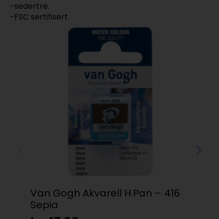
-sedertre.
-FSC sertifisert.
Van Gogh Akvarell H.Pan – 416
Ne
Sepia
kr