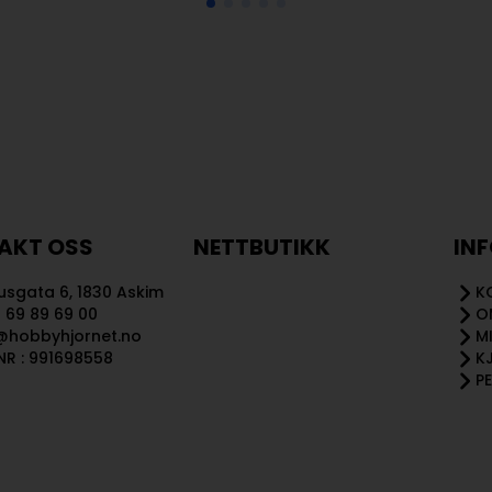
AKT OSS
NETTBUTIKK
IN
sgata 6, 1830 Askim
K
 69 89 69 00
O
@hobbyhjornet.no
M
R : 991698558
K
P