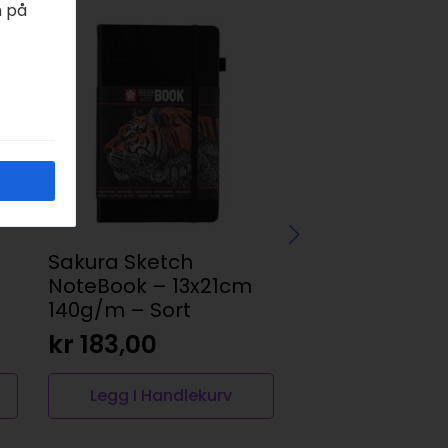
n på
Sakura Sketch
Amsterdam S
NoteBook – 13x21cm
20ml, 104 zink 
140g/m – Sort
kr
42,00
kr
183,00
Legg I Handlekurv
Legg I Handl