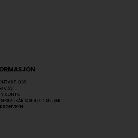
FORMASJON
ONTAKT OSS
M OSS
IN KONTO
JØPSVILKÅR OG BETINGELSER
ERSONVERN