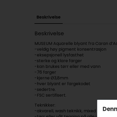
Beskrivelse
Beskrivelse
MUSEUM Aquarelle blyant fra Caran d’A
-veldig høy pigment konsentrasjon
-eksepsjonell lysfasthet
-sterke og klare farger
-kan brukes tørr eller med vann
-76 farger
-kjerne Ø3,8mm
-hver blyant er fargekodet
-sedertre.
-FSC sertifisert.
Teknikker:
Denn
-akvarell, wash teknikk, mixed media, g
-tørr eller våt tegning på alle underlag; p