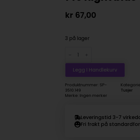
kr
67,00
3 på lager
CdA
MUSEUM
Aquarelle
Pencil
-
Legg I Handlekurv
149
night
blue
Produktnummer:
SP-
Kategorie
antall
3510.149
Tusjer
Merke: Ingen merker
Leveringstid 3-7 virked
Fri frakt på standardfo