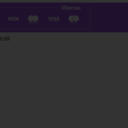
en AS