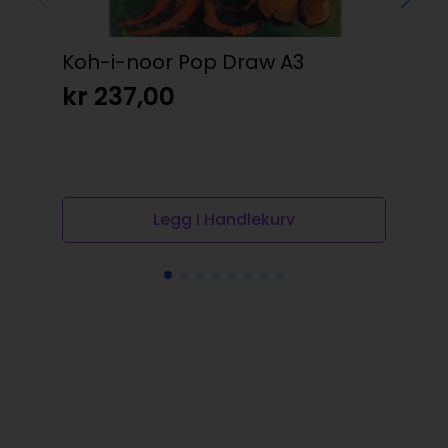
Koh-i-noor Pop Draw A3
Sen
ca
kr
237,00
kr
Legg I Handlekurv