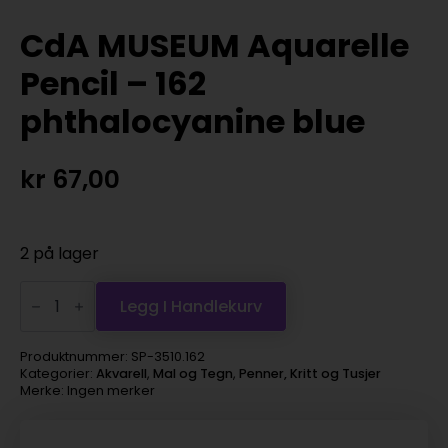
CdA MUSEUM Aquarelle
Pencil – 162
phthalocyanine blue
kr
67,00
2 på lager
CdA
MUSEUM
Legg I Handlekurv
Aquarelle
Pencil
-
Produktnummer:
SP-3510.162
162
Kategorier:
Akvarell
,
Mal og Tegn
,
Penner, Kritt og Tusjer
phthalocyanine
Merke: Ingen merker
blue
antall