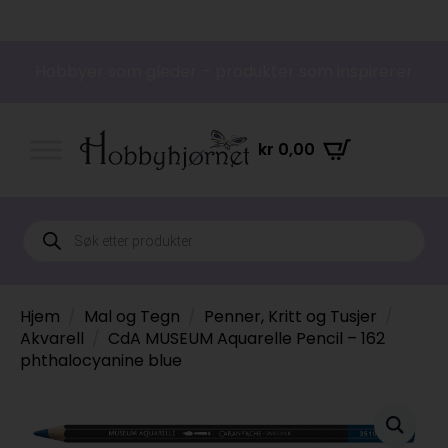
Hobbyer som gleder – produkter som inspirerer
kr
0,00
Products
search
Hjem
Mal og Tegn
Penner, Kritt og Tusjer
Akvarell
CdA MUSEUM Aquarelle Pencil – 162
phthalocyanine blue