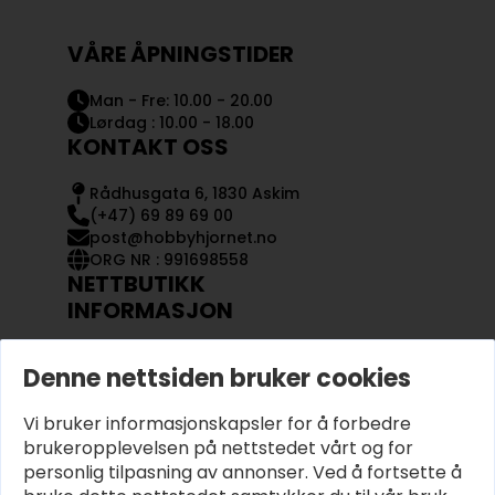
VÅRE ÅPNINGSTIDER
Man - Fre: 10.00 - 20.00
Lørdag : 10.00 - 18.00
KONTAKT OSS
Rådhusgata 6, 1830 Askim
(+47) 69 89 69 00
post@hobbyhjornet.no
ORG NR : 991698558
NETTBUTIKK
INFORMASJON
KONTAKT OSS
Denne nettsiden bruker cookies
OM OSS
MIN KONTO
Vi bruker informasjonskapsler for å forbedre
KJØPSVILKÅR OG BETINGELSER
PERSONVERN
brukeropplevelsen på nettstedet vårt og for
personlig tilpasning av annonser. Ved å fortsette å