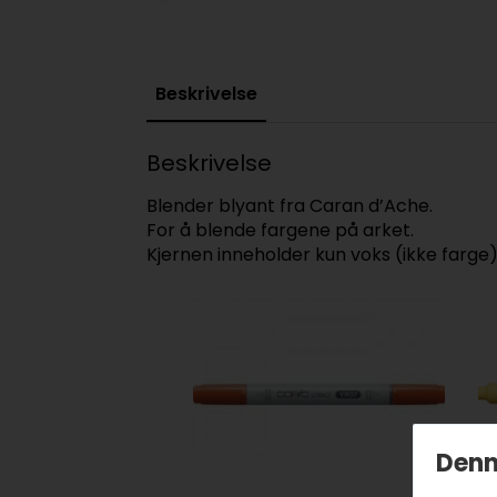
Beskrivelse
Beskrivelse
Blender blyant fra Caran d’Ache.
For å blende fargene på arket.
Kjernen inneholder kun voks (ikke farge
Denn