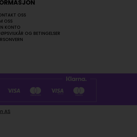
FORMASJON
ONTAKT OSS
M OSS
IN KONTO
JØPSVILKÅR OG BETINGELSER
ERSONVERN
en AS