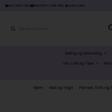
FAST FRAKT 98,-
FRAKTFRITT OVER 1000,-
KLIKK & HENT
Products
search
Baking og Dekorering
Lim, Lakk og Tape
Mal 
Hjem
Mal og Tegn
Penner, Kritt og 