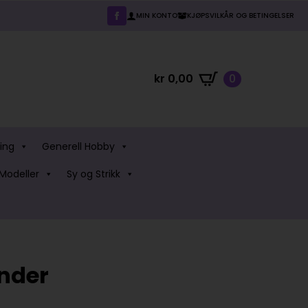
MIN KONTO
KJØPSVILKÅR OG BETINGELSER
kr
0,00
0
ing
Generell Hobby
Modeller
Sy og Strikk
ender