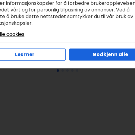
ker informasjonskapsler for å forbedre brukeropplevelse
det vårt og for personlig tilpasning av annonser. Ved å
ni POSCA PC-1M –
Amsterdam Gesso
tte å bruke dette nettstedet samtykker du til vår bruk av
xtra-Fine 0,7-1mm –
120ml – 1001 White
asjonskapsler.
 Yellow
kr
129,00
lle cookies
r
70,00
Legg I Handlekurv
Legg I Handlekurv
Les mer
Godkjenn alle