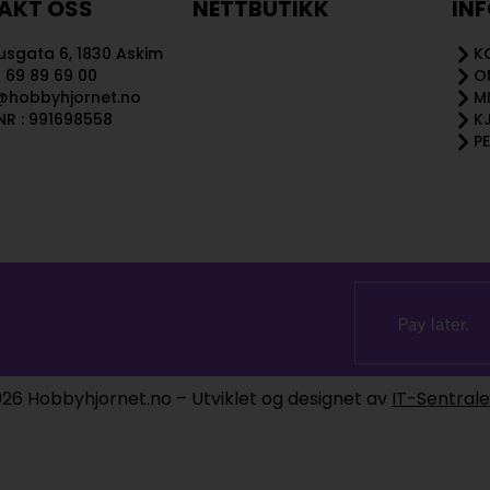
AKT OSS
NETTBUTIKK
IN
sgata 6, 1830 Askim
K
 69 89 69 00
O
@hobbyhjornet.no
M
R : 991698558
K
P
26 Hobbyhjornet.no – Utviklet og designet av
IT-Sentral