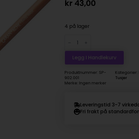
kr
43,00
4 på lager
CdA
Pencil
blender
antall
Legg I Handlekurv
Produktnummer:
SP-
Kategorier:
902.001
Tusjer
Merke: Ingen merker
Leveringstid 3-7 virked
Fri frakt på standardfo