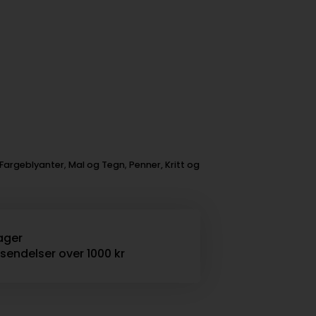
Fargeblyanter
,
Mal og Tegn
,
Penner, Kritt og
ager
rsendelser over 1000 kr