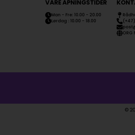
VÅRE ÅPNINGSTIDER
KONT
Man - Fre: 10.00 - 20.00
Rådhu
Lørdag : 10.00 - 18.00
(+47)
post
ORG N
© 20