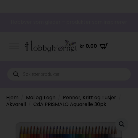
Hobbyer som gleder – produkter som inspirerer
kr
0,00
Products
search
Hjem
Mal og Tegn
Penner, Kritt og Tusjer
Akvarell
CdA PRISMALO Aquarelle 30pk