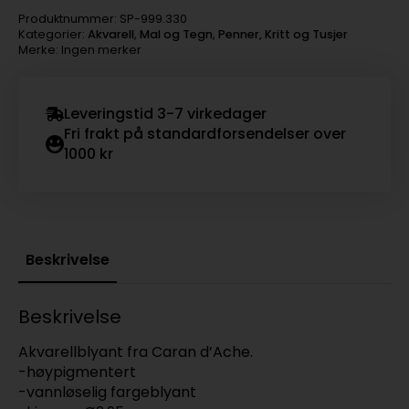
Produktnummer:
SP-999.330
Kategorier:
Akvarell
,
Mal og Tegn
,
Penner, Kritt og Tusjer
Merke: Ingen merker
Leveringstid 3-7 virkedager
Fri frakt på standardforsendelser over
1000 kr
Beskrivelse
Beskrivelse
Akvarellblyant fra Caran d’Ache.
-høypigmentert
-vannløselig fargeblyant