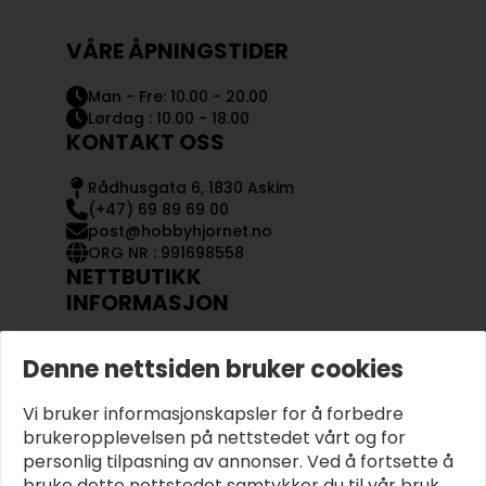
VÅRE ÅPNINGSTIDER
Man - Fre: 10.00 - 20.00
Lørdag : 10.00 - 18.00
KONTAKT OSS
Rådhusgata 6, 1830 Askim
(+47) 69 89 69 00
post@hobbyhjornet.no
ORG NR : 991698558
NETTBUTIKK
INFORMASJON
KONTAKT OSS
Denne nettsiden bruker cookies
OM OSS
MIN KONTO
Vi bruker informasjonskapsler for å forbedre
KJØPSVILKÅR OG BETINGELSER
PERSONVERN
brukeropplevelsen på nettstedet vårt og for
personlig tilpasning av annonser. Ved å fortsette å
bruke dette nettstedet samtykker du til vår bruk