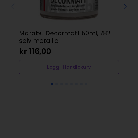
Marabu Decormatt 50ml, 782
Rit
sølv metallic
– 
kr
116,00
kr
Legg I Handlekurv