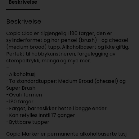
Beskrivelse
Beskrivelse
Copic Ciao er tilgjengelig i 180 farger, den er
sylinderformet og har pensel (brush)– og cheasel
(medium broad) tupp. Alkoholbasert og ikke giftig.
Perfekt til hobbykunstneren, fargelegging av
stempeltrykk, manga og mye mer.
–
-Alkoholtusj
-To standardtupper: Medium Broad (cheasel) og
Super Brush
-Oval i formen
-180 farger
-Farget, barnesikker hette i begge ender
-Kan refylles inntil 17 ganger
-Byttbare tupper
Copic Marker er permanente alkoholbaserte tusj