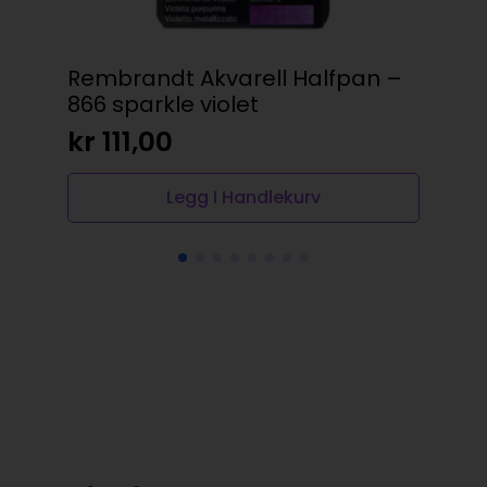
Rembrandt Akvarell Halfpan –
Sa
866 sparkle violet
#4
kr
111,00
kr
Legg I Handlekurv