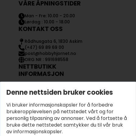
VÅRE ÅPNINGSTIDER
Man - Fre: 10.00 - 20.00
Lørdag : 10.00 - 18.00
KONTAKT OSS
Rådhusgata 6, 1830 Askim
(+47) 69 89 69 00
post@hobbyhjornet.no
ORG NR : 991698558
NETTBUTIKK
INFORMASJON
KONTAKT OSS
Denne nettsiden bruker cookies
OM OSS
MIN KONTO
Vi bruker informasjonskapsler for å forbedre
KJØPSVILKÅR OG BETINGELSER
PERSONVERN
brukeropplevelsen på nettstedet vårt og for
personlig tilpasning av annonser. Ved å fortsette å
bruke dette nettstedet samtykker du til vår bruk
av informasjonskapsler.