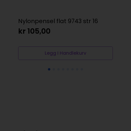
Nylonpensel flat 9743 str 16
Da
50m
kr
105,00
kr
Legg I Handlekurv