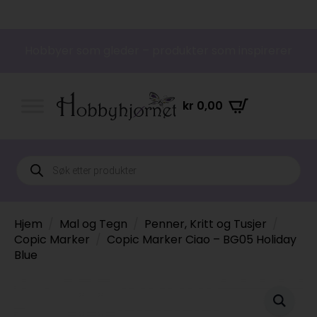
Hobbyer som gleder – produkter som inspirerer
kr
0,00
Products
search
Hjem
Mal og Tegn
Penner, Kritt og Tusjer
Copic Marker
Copic Marker Ciao – BG05 Holiday
Blue