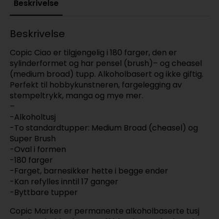
Beskrivelse
Beskrivelse
Copic Ciao er tilgjengelig i 180 farger, den er
sylinderformet og har pensel (brush)– og cheasel
(medium broad) tupp. Alkoholbasert og ikke giftig.
Perfekt til hobbykunstneren, fargelegging av
stempeltrykk, manga og mye mer.
–
-Alkoholtusj
-To standardtupper: Medium Broad (cheasel) og
Super Brush
-Oval i formen
-180 farger
-Farget, barnesikker hette i begge ender
-Kan refylles inntil 17 ganger
-Byttbare tupper
Copic Marker er permanente alkoholbaserte tusj