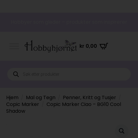
Hobbyer som gleder – produkter som inspirerer
kr
0,00
Products
search
Hjem
Mal og Tegn
Penner, Kritt og Tusjer
Copic Marker
Copic Marker Ciao – BG10 Cool
Shadow