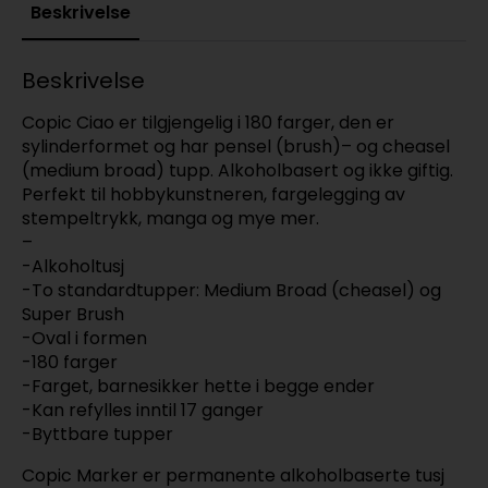
Beskrivelse
Beskrivelse
Copic Ciao er tilgjengelig i 180 farger, den er
sylinderformet og har pensel (brush)– og cheasel
(medium broad) tupp. Alkoholbasert og ikke giftig.
Perfekt til hobbykunstneren, fargelegging av
stempeltrykk, manga og mye mer.
–
-Alkoholtusj
-To standardtupper: Medium Broad (cheasel) og
Super Brush
-Oval i formen
-180 farger
-Farget, barnesikker hette i begge ender
-Kan refylles inntil 17 ganger
-Byttbare tupper
Copic Marker er permanente alkoholbaserte tusj