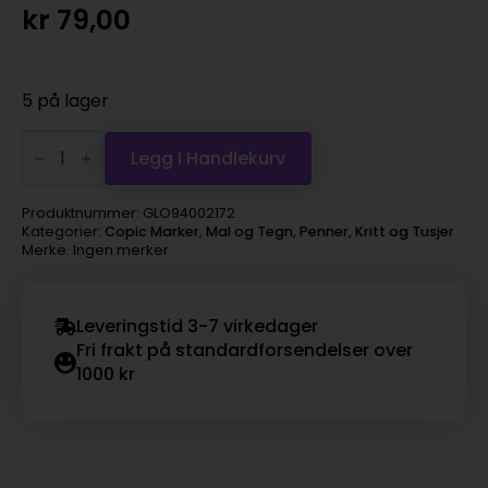
kr
79,00
5 på lager
Copic
Marker
Legg I Handlekurv
Ciao
–
BV31
Produktnummer:
GLO94002172
Pale
Kategorier:
Copic Marker
,
Mal og Tegn
,
Penner, Kritt og Tusjer
Lavender
Merke: Ingen merker
antall
Leveringstid 3-7 virkedager
Fri frakt på standardforsendelser over
1000 kr