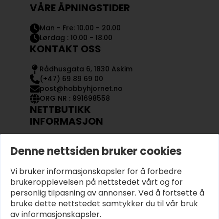
VÅRE ÅPNINGSTIDER
Man - Fre: 10.00 - 20.00
Lørdag : 10.00 - 18.00
KONTAKT OSS
Rådhusgata 6, 1830 Askim
(+47) 69 89 69 00
post@hobbyhjornet.no
ORG NR : 991698558
NETTBUTIKK
INFORMASJON
KONTAKT OSS
Denne nettsiden bruker cookies
OM OSS
MIN KONTO
Vi bruker informasjonskapsler for å forbedre
KJØPSVILKÅR OG BETINGELSER
PERSONVERN
brukeropplevelsen på nettstedet vårt og for
personlig tilpasning av annonser. Ved å fortsette å
bruke dette nettstedet samtykker du til vår bruk
av informasjonskapsler.