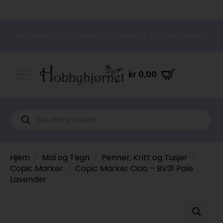
Hobbyer som gleder – produkter som inspirerer
kr
0,00
Products
search
Hjem
Mal og Tegn
Penner, Kritt og Tusjer
Copic Marker
Copic Marker Ciao – BV31 Pale
Lavender