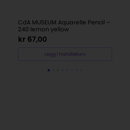
CdA MUSEUM Aquarelle Pencil –
Sen
240 lemon yellow
dar
kr
67,00
kr
Legg I Handlekurv