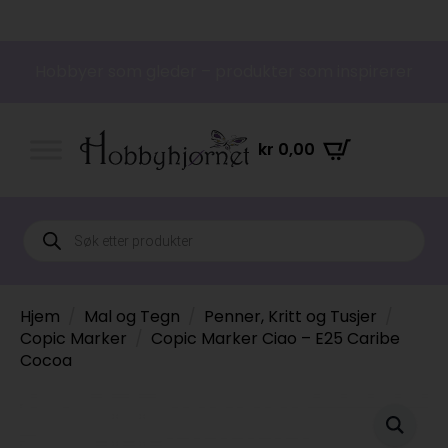
Hobbyer som gleder – produkter som inspirerer
kr
0,00
Products
search
Hjem
Mal og Tegn
Penner, Kritt og Tusjer
Copic Marker
Copic Marker Ciao – E25 Caribe
Cocoa