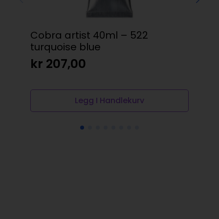
Cobra artist 40ml – 522
Am
turquoise blue
253
kr
207,00
kr
Legg I Handlekurv