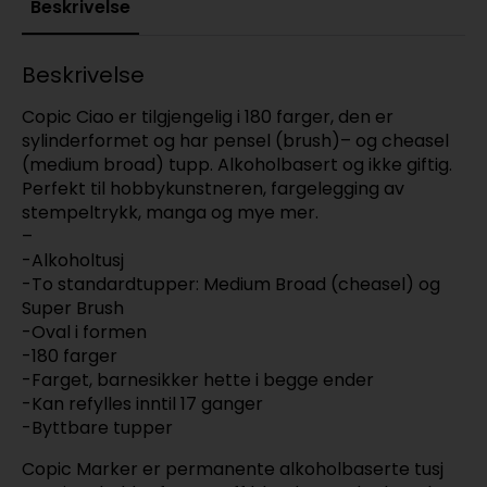
Beskrivelse
Beskrivelse
Copic Ciao er tilgjengelig i 180 farger, den er
sylinderformet og har pensel (brush)– og cheasel
(medium broad) tupp. Alkoholbasert og ikke giftig.
Perfekt til hobbykunstneren, fargelegging av
stempeltrykk, manga og mye mer.
–
-Alkoholtusj
-To standardtupper: Medium Broad (cheasel) og
Super Brush
-Oval i formen
-180 farger
-Farget, barnesikker hette i begge ender
-Kan refylles inntil 17 ganger
-Byttbare tupper
Copic Marker er permanente alkoholbaserte tusj