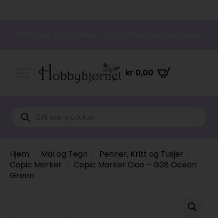
Hobbyer som gleder – produkter som inspirerer
kr
0,00
Products
search
Hjem
Mal og Tegn
Penner, Kritt og Tusjer
Copic Marker
Copic Marker Ciao – G28 Ocean
Green