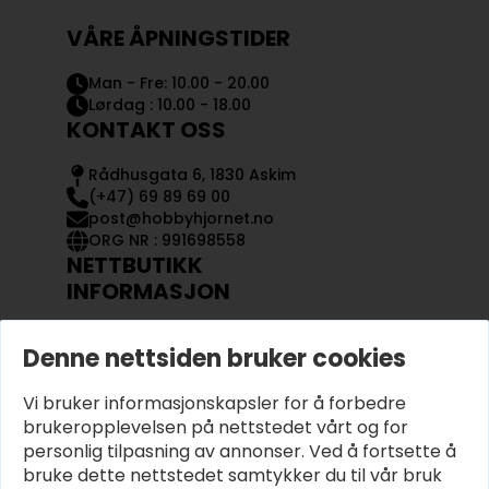
VÅRE ÅPNINGSTIDER
Man - Fre: 10.00 - 20.00
Lørdag : 10.00 - 18.00
KONTAKT OSS
Rådhusgata 6, 1830 Askim
(+47) 69 89 69 00
post@hobbyhjornet.no
ORG NR : 991698558
NETTBUTIKK
INFORMASJON
KONTAKT OSS
Denne nettsiden bruker cookies
OM OSS
MIN KONTO
Vi bruker informasjonskapsler for å forbedre
KJØPSVILKÅR OG BETINGELSER
PERSONVERN
brukeropplevelsen på nettstedet vårt og for
personlig tilpasning av annonser. Ved å fortsette å
bruke dette nettstedet samtykker du til vår bruk