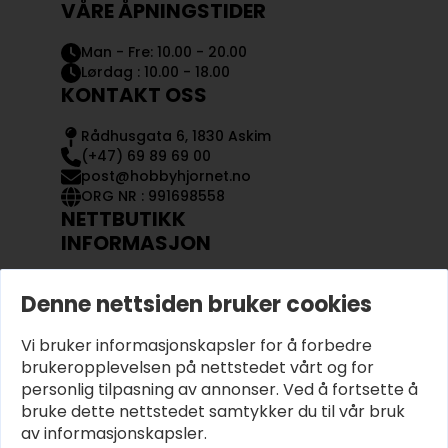
VÅRE ÅPNINGSTIDER
Man - Fre: 10.00 - 20.00
Lørdag : 10.00 - 18.00
KONTAKT OSS
Rådhusgata 6, 1830 Askim
(+47) 69 89 69 00
post@hobbyhjornet.no
ORG NR : 991698558
NETTBUTIKK
INFORMASJON
KONTAKT OSS
Denne nettsiden bruker cookies
OM OSS
MIN KONTO
Vi bruker informasjonskapsler for å forbedre
KJØPSVILKÅR OG BETINGELSER
PERSONVERN
brukeropplevelsen på nettstedet vårt og for
personlig tilpasning av annonser. Ved å fortsette å
bruke dette nettstedet samtykker du til vår bruk
av informasjonskapsler.