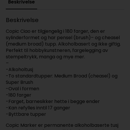
Beskrivelse
Beskrivelse
Copic Ciao er tilgjengelig i 180 farger, den er
sylinderformet og har pensel (brush)– og cheasel
(medium broad) tupp. Alkoholbasert og ikke giftig.
Perfekt til hobbykunstneren, fargelegging av
stempeltrykk, manga og mye mer.
–
-Alkoholtusj
-To standardtupper: Medium Broad (cheasel) og
Super Brush
-Oval i formen
-180 farger
-Farget, barnesikker hette i begge ender
-Kan refylles inntil 17 ganger
-Byttbare tupper
Copic Marker er permanente alkoholbaserte tusj