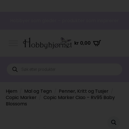
Hobbyer som gleder – produkter som inspirerer
kr
0,00
Products
search
Hjem
Mal og Tegn
Penner, Kritt og Tusjer
Copic Marker
Copic Marker Ciao – RV95 Baby
Blossoms