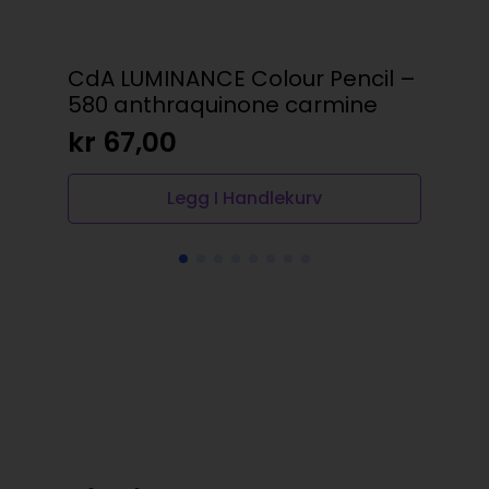
CdA LUMINANCE Colour Pencil –
Va
580 anthraquinone carmine
64
kr
67,00
kr
Legg I Handlekurv